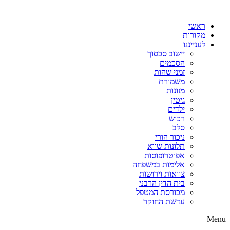
דלג
לתוכן
ראשי
מקורות
לענייננו
יישוב סכסוך
הסכמים
זמני שהות
משמורת
מזונות
גיטין
ילדים
רכוש
סלב
ניכור הורי
תלונות שווא
אפוטרופוסות
אלימות במשפחה
צוואות וירושות
בית הדין הרבני
מכורסת המטפל
עדשת החוקר
Menu