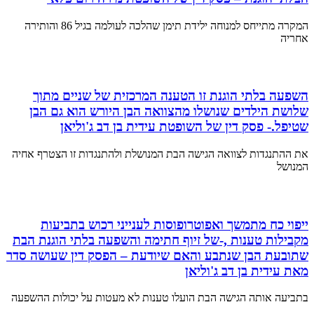
המקרה מתייחס למנוחה ילידת תימן שהלכה לעולמה בגיל 86 והותירה
אחריה
השפעה בלתי הוגנת זו הטענה המרכזית של שניים מתוך
שלושת הילדים שנושלו מהצוואה הבן היורש הוא גם הבן
שטיפל.- פסק דין של השופטת עידית בן דב ג'וליאן
את ההתנגדות לצוואה הגישה הבת המנושלת ולהתנגדות זו הצטרף אחיה
המנושל
ייפוי כח מתמשך ואפוטרופוסות לענייני רכוש בתביעות
מקבילות טענות ,-של זיוף חתימה והשפעה בלתי הוגנת הבת
שתובעת הבן שנתבע והאם שיודעת – הפסק דין שעושה סדר
מאת עידית בן דב ג'וליאן
בתביעה אותה הגישה הבת הועלו טענות לא מעטות על יכולות ההשפעה