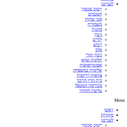
לענייננו
יישוב סכסוך
הסכמים
זמני שהות
משמורת
מזונות
גיטין
ילדים
רכוש
סלב
ניכור הורי
תלונות שווא
אפוטרופוסות
אלימות במשפחה
צוואות וירושות
בית הדין הרבני
מכורסת המטפל
עדשת החוקר
Menu
ראשי
מקורות
לענייננו
יישוב סכסוך