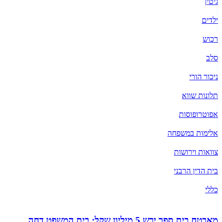
גיטין
ילדים
רכוש
סלב
ניכור הורי
תלונות שווא
אפוטרופוסות
אלימות במשפחה
צוואות וירושות
בית הדין הרבני
כללי
מאבטח בית ספר ירש 5 מיליון שקל: בית המשפט דחה