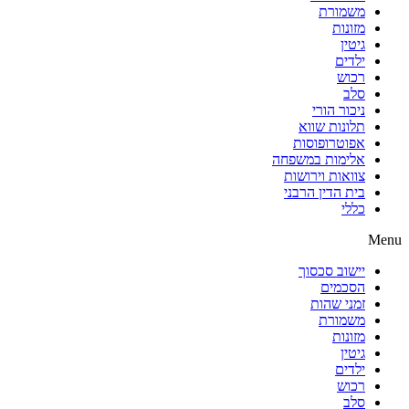
משמורת
מזונות
גיטין
ילדים
רכוש
סלב
ניכור הורי
תלונות שווא
אפוטרופוסות
אלימות במשפחה
צוואות וירושות
בית הדין הרבני
כללי
Menu
יישוב סכסוך
הסכמים
זמני שהות
משמורת
מזונות
גיטין
ילדים
רכוש
סלב