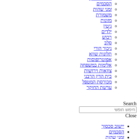
הסכמים
זמני שהות
משמורת
מזונות
גיטין
ילדים
רכוש
סלב
ניכור הורי
תלונות שווא
אפוטרופוסות
אלימות במשפחה
צוואות וירושות
בית הדין הרבני
מכורסת המטפל
עדשת החוקר
Search
Close
יישוב סכסוך
הסכמים
זמני שהות