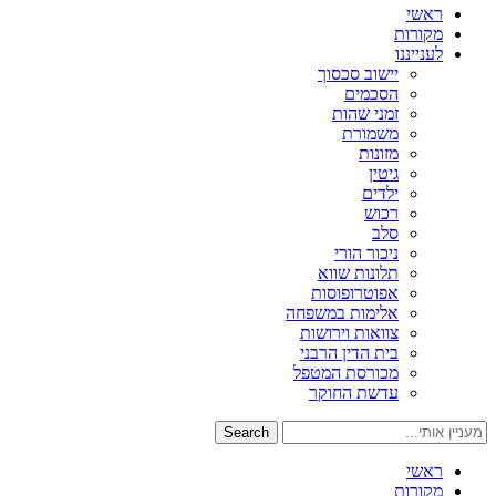
ראשי
מקורות
לענייננו
יישוב סכסוך
הסכמים
זמני שהות
משמורת
מזונות
גיטין
ילדים
רכוש
סלב
ניכור הורי
תלונות שווא
אפוטרופוסות
אלימות במשפחה
צוואות וירושות
בית הדין הרבני
מכורסת המטפל
עדשת החוקר
Search
ראשי
מקורות