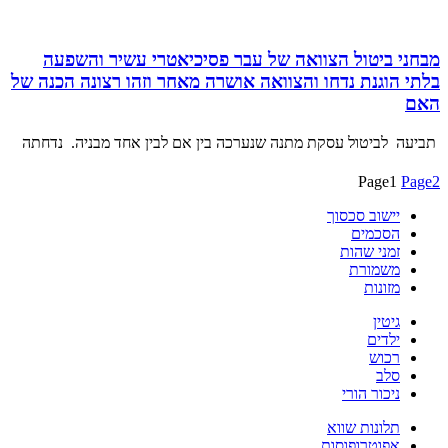
מבחני ביטול הצוואה של עבר פסיכיאטרי עשיר והשפעה
בלתי הוגנת נדחו והצוואה אושרה מאחר וזהו רצונה הכנה של
האם
תביעה לביטול עסקת מתנה שנערכה בין אם לבין אחד מבניה. נדחתה
Page
1
Page
2
יישוב סכסוך
הסכמים
זמני שהות
משמורת
מזונות
גיטין
ילדים
רכוש
סלב
ניכור הורי
תלונות שווא
אפוטרופוסות