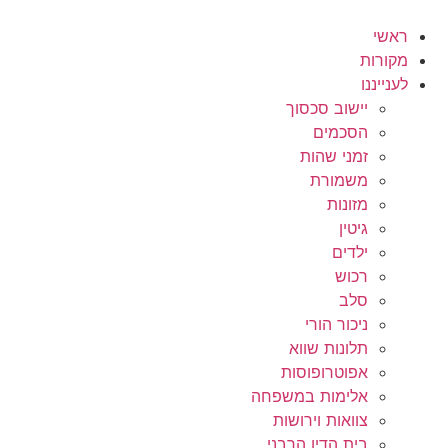
לג
תוכן
ראשי
מקורות
לענייננו
יישוב סכסוך
הסכמים
זמני שהות
משמורת
מזונות
גיטין
ילדים
רכוש
סלב
ניכור הורי
תלונות שווא
אפוטרופוסות
אלימות במשפחה
צוואות וירושות
בית הדין הרבני