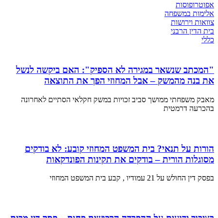
אפוטרופוסות
אלימות במשפחה
צוואות וירושות
בית הדין הרבני
כללי
"המכתב שנשאר במגירה לא הספיק": האם ביקשה לנשל
את בנה מהמשק – אבל המחוזי הפך את התוצאה
מאבק משפחתי ממושך סביב זכויות במשק חקלאי הסתיים לאחרונה
בהכרעה דרמטית
הורות על תנאי? בית המשפט המחוזי קובע: לא בודקים
מסוגלות הורית – בודקים את תקינות הפונדקאות
בפסק דין החולש על 21 עמודיו , קבע בית המשפט המחוזי