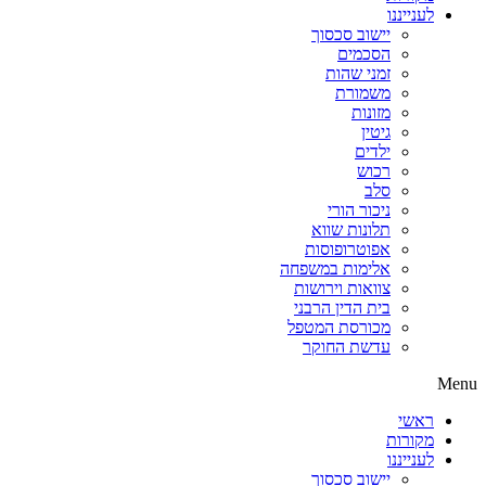
לענייננו
יישוב סכסוך
הסכמים
זמני שהות
משמורת
מזונות
גיטין
ילדים
רכוש
סלב
ניכור הורי
תלונות שווא
אפוטרופוסות
אלימות במשפחה
צוואות וירושות
בית הדין הרבני
מכורסת המטפל
עדשת החוקר
Menu
ראשי
מקורות
לענייננו
יישוב סכסוך