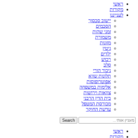
ראשי
מקורות
לענייננו
יישוב סכסוך
הסכמים
זמני שהות
משמורת
מזונות
גיטין
ילדים
רכוש
סלב
ניכור הורי
תלונות שווא
אפוטרופוסות
אלימות במשפחה
צוואות וירושות
בית הדין הרבני
מכורסת המטפל
עדשת החוקר
Search
ראשי
מקורות