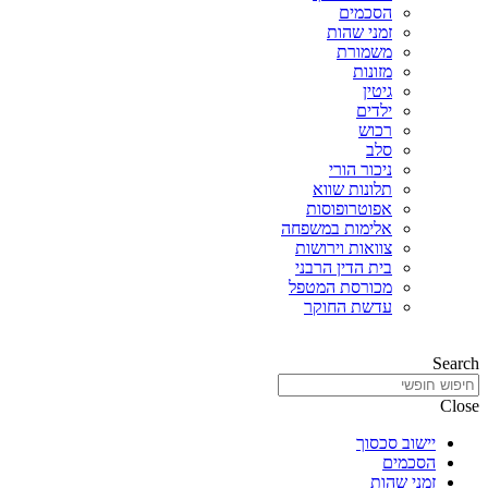
הסכמים
זמני שהות
משמורת
מזונות
גיטין
ילדים
רכוש
סלב
ניכור הורי
תלונות שווא
אפוטרופוסות
אלימות במשפחה
צוואות וירושות
בית הדין הרבני
מכורסת המטפל
עדשת החוקר
Search
Close
יישוב סכסוך
הסכמים
זמני שהות