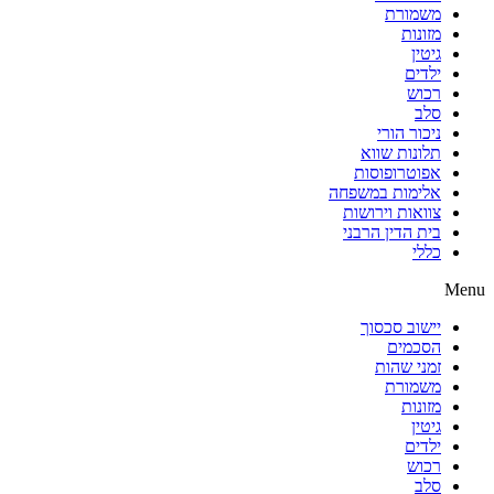
משמורת
מזונות
גיטין
ילדים
רכוש
סלב
ניכור הורי
תלונות שווא
אפוטרופוסות
אלימות במשפחה
צוואות וירושות
בית הדין הרבני
כללי
Menu
יישוב סכסוך
הסכמים
זמני שהות
משמורת
מזונות
גיטין
ילדים
רכוש
סלב