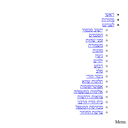
דלג
לתוכן
ראשי
מקורות
לענייננו
יישוב סכסוך
הסכמים
זמני שהות
משמורת
מזונות
גיטין
ילדים
רכוש
סלב
ניכור הורי
תלונות שווא
אפוטרופוסות
אלימות במשפחה
צוואות וירושות
בית הדין הרבני
מכורסת המטפל
עדשת החוקר
Menu