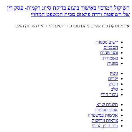
השיקול המרכזי באישור ביצוע בדיקת סיווג רקמות- פסק דין
של השופטת ורדה פלאוט מבית המשפט המחוזי
אין מחלוקת כי השניים ניהלו מערכת יחסים זוגית ואף הודתה האם
יישוב סכסוך
הסכמים
זמני שהות
משמורת
מזונות
גיטין
ילדים
רכוש
סלב
ניכור הורי
תלונות שווא
אפוטרופוסות
אלימות במשפחה
צוואות וירושות
בית הדין הרבני