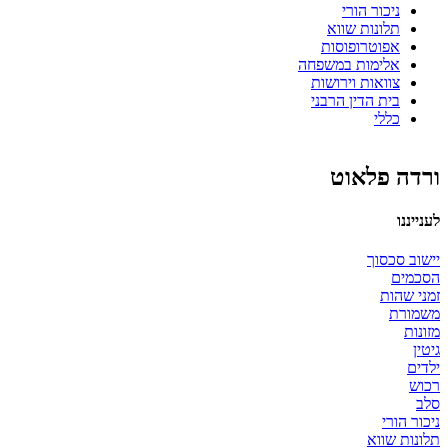
ניכור הורי
תלונות שווא
אפוטרופוסות
אלימות במשפחה
צוואות וירושות
בית הדין הרבני
כללי
ורדה פלאוט
לענייננו
יישוב סכסוך
הסכמים
זמני שהות
משמורת
מזונות
גיטין
ילדים
רכוש
סלב
ניכור הורי
תלונות שווא