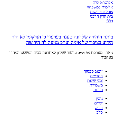
אפוטרופוסות
אלימות במשפחה
צוואות וירושות
בית הדין הרבני
כללי
ביתה היחידה של זונה טענה בערעור כי הנרקומן לא היה
הידוע בציבור של אימה וע"כ מגיעה לה הירושה
מאת : מערכת גט-over ערעור שנידון לאחרונה בבית המשפט המחוזי
בעקבות
יישוב סכסוך
הסכמים
זמני שהות
משמורת
מזונות
גיטין
ילדים
רכוש
סלב