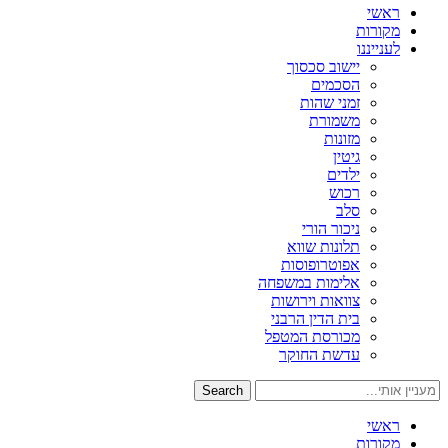
ראשי
מקורות
לענייננו
יישוב סכסוך
הסכמים
זמני שהות
משמורת
מזונות
גיטין
ילדים
רכוש
סלב
ניכור הורי
תלונות שווא
אפוטרופוסות
אלימות במשפחה
צוואות וירושות
בית הדין הרבני
מכורסת המטפל
עדשת החוקר
Search
ראשי
מקורות