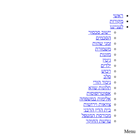
דלג
לתוכן
ראשי
מקורות
לענייננו
יישוב סכסוך
הסכמים
זמני שהות
משמורת
מזונות
גיטין
ילדים
רכוש
סלב
ניכור הורי
תלונות שווא
אפוטרופוסות
אלימות במשפחה
צוואות וירושות
בית הדין הרבני
מכורסת המטפל
עדשת החוקר
Menu