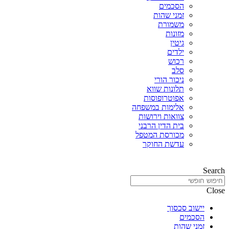
הסכמים
זמני שהות
משמורת
מזונות
גיטין
ילדים
רכוש
סלב
ניכור הורי
תלונות שווא
אפוטרופוסות
אלימות במשפחה
צוואות וירושות
בית הדין הרבני
מכורסת המטפל
עדשת החוקר
Search
Close
יישוב סכסוך
הסכמים
זמני שהות