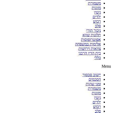
משמורת
מזונות
גיטין
ילדים
רכוש
סלב
ניכור הורי
תלונות שווא
אפוטרופוסות
אלימות במשפחה
צוואות וירושות
בית הדין הרבני
כללי
Menu
יישוב סכסוך
הסכמים
זמני שהות
משמורת
מזונות
גיטין
ילדים
רכוש
סלב