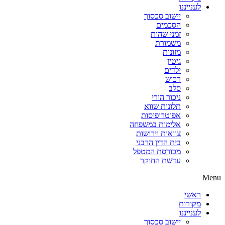
לענייננו
יישוב סכסוך
הסכמים
זמני שהות
משמורת
מזונות
גיטין
ילדים
רכוש
סלב
ניכור הורי
תלונות שווא
אפוטרופוסות
אלימות במשפחה
צוואות וירושות
בית הדין הרבני
מכורסת המטפל
עדשת החוקר
Menu
ראשי
מקורות
לענייננו
יישוב סכסוך