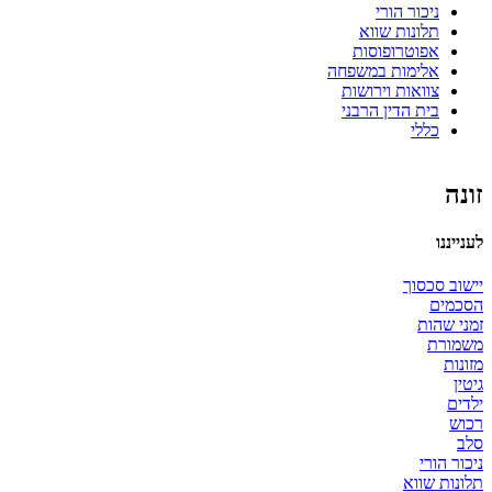
ניכור הורי
תלונות שווא
אפוטרופוסות
אלימות במשפחה
צוואות וירושות
בית הדין הרבני
כללי
זונה
לענייננו
יישוב סכסוך
הסכמים
זמני שהות
משמורת
מזונות
גיטין
ילדים
רכוש
סלב
ניכור הורי
תלונות שווא