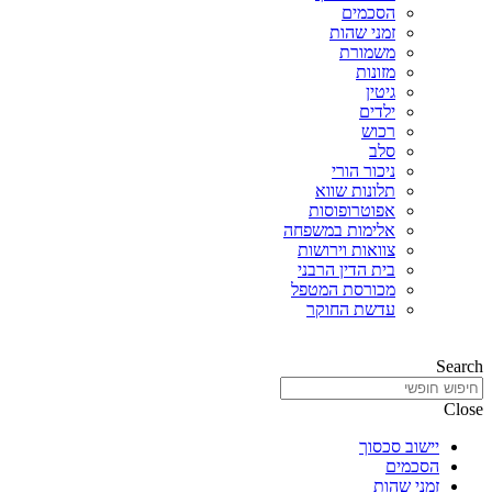
הסכמים
זמני שהות
משמורת
מזונות
גיטין
ילדים
רכוש
סלב
ניכור הורי
תלונות שווא
אפוטרופוסות
אלימות במשפחה
צוואות וירושות
בית הדין הרבני
מכורסת המטפל
עדשת החוקר
Search
Close
יישוב סכסוך
הסכמים
זמני שהות