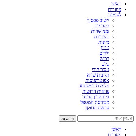
ראשי
מקורות
לענייננו
יישוב סכסוך
הסכמים
זמני שהות
משמורת
מזונות
גיטין
ילדים
רכוש
סלב
ניכור הורי
תלונות שווא
אפוטרופוסות
אלימות במשפחה
צוואות וירושות
בית הדין הרבני
מכורסת המטפל
עדשת החוקר
Search
ראשי
מקורות