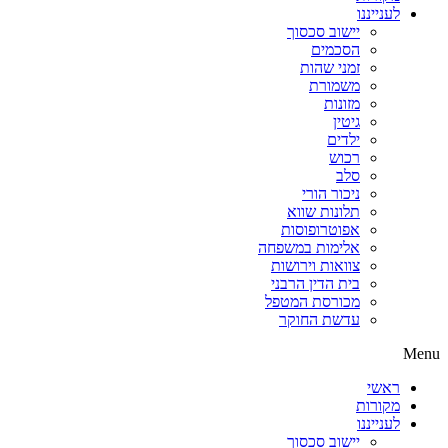
לענייננו
יישוב סכסוך
הסכמים
זמני שהות
משמורת
מזונות
גיטין
ילדים
רכוש
סלב
ניכור הורי
תלונות שווא
אפוטרופוסות
אלימות במשפחה
צוואות וירושות
בית הדין הרבני
מכורסת המטפל
עדשת החוקר
Menu
ראשי
מקורות
לענייננו
יישוב סכסוך