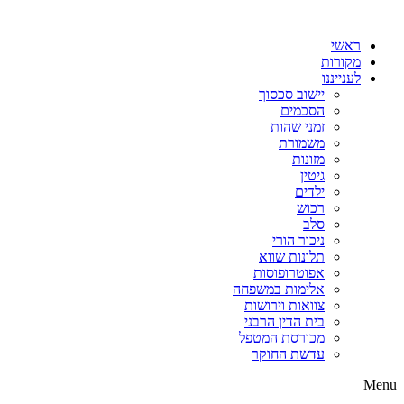
דלג
לתוכן
ראשי
מקורות
לענייננו
יישוב סכסוך
הסכמים
זמני שהות
משמורת
מזונות
גיטין
ילדים
רכוש
סלב
ניכור הורי
תלונות שווא
אפוטרופוסות
אלימות במשפחה
צוואות וירושות
בית הדין הרבני
מכורסת המטפל
עדשת החוקר
Menu