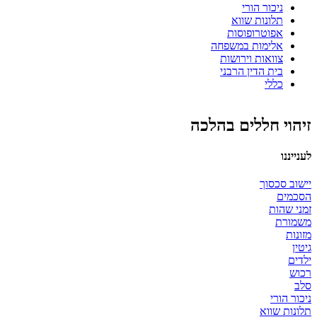
ניכור הורי
תלונות שווא
אפוטרופוסות
אלימות במשפחה
צוואות וירושות
בית הדין הרבני
כללי
זיהוי חללים בהלכה
לענייננו
יישוב סכסוך
הסכמים
זמני שהות
משמורת
מזונות
גיטין
ילדים
רכוש
סלב
ניכור הורי
תלונות שווא