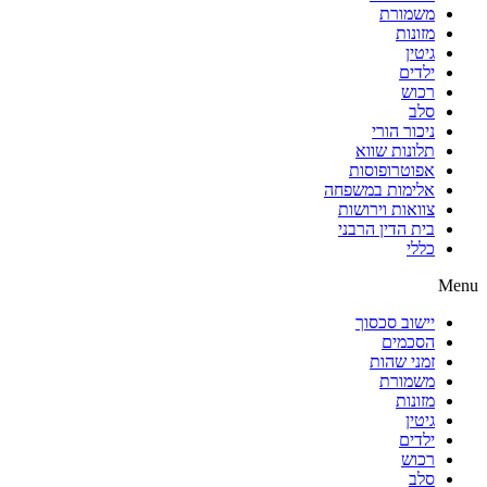
משמורת
מזונות
גיטין
ילדים
רכוש
סלב
ניכור הורי
תלונות שווא
אפוטרופוסות
אלימות במשפחה
צוואות וירושות
בית הדין הרבני
כללי
Menu
יישוב סכסוך
הסכמים
זמני שהות
משמורת
מזונות
גיטין
ילדים
רכוש
סלב