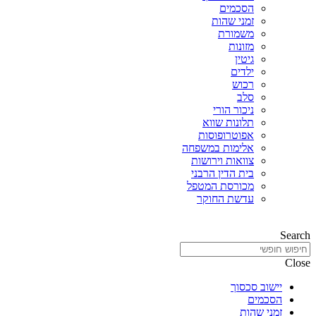
הסכמים
זמני שהות
משמורת
מזונות
גיטין
ילדים
רכוש
סלב
ניכור הורי
תלונות שווא
אפוטרופוסות
אלימות במשפחה
צוואות וירושות
בית הדין הרבני
מכורסת המטפל
עדשת החוקר
Search
Close
יישוב סכסוך
הסכמים
זמני שהות