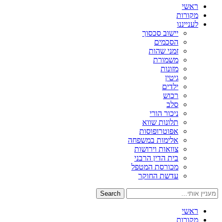
ראשי
מקורות
לענייננו
יישוב סכסוך
הסכמים
זמני שהות
משמורת
מזונות
גיטין
ילדים
רכוש
סלב
ניכור הורי
תלונות שווא
אפוטרופוסות
אלימות במשפחה
צוואות וירושות
בית הדין הרבני
מכורסת המטפל
עדשת החוקר
Search
ראשי
מקורות