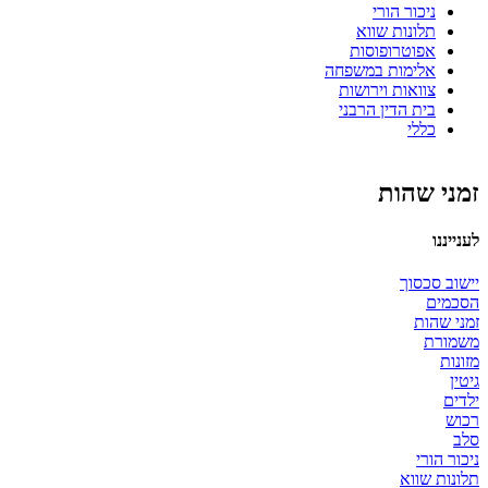
ניכור הורי
תלונות שווא
אפוטרופוסות
אלימות במשפחה
צוואות וירושות
בית הדין הרבני
כללי
זמני שהות
לענייננו
יישוב סכסוך
הסכמים
זמני שהות
משמורת
מזונות
גיטין
ילדים
רכוש
סלב
ניכור הורי
תלונות שווא