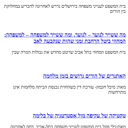
בית המשפט לענייני משפחה בירושלים נדרש לאחרונה להכריע במחלוקת
בין הורים
מה ששייך לנוער – לנוער, ומה ששייך למשפחה – למשפחה:
המחוזי ביטל הרחבת זמני שהות שנקבעה לאב
בית המשפט המחוזי בתל אביב שרטט מחדש את גבולות הגזרה שבין
האתגרים של הורים גרושים בזמן מלחמה
מאת: מיכל חכמון- עורכת דין כשהחזית נכנסת הביתה מלחמות אינן
מתרחשות
טקטיקה של עקיפה מול אסטרטגיה של בלימה
מאת:גילי פוגל בית המשפט לענייני משפחה בתל-אביב דחה לאחרונה