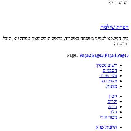
בערעורו של
הפרת שילמת
בית המשפט לענייני משפחה באשדוד, בראשות השופטת עפרה גיא, קיבל
תביעתה
Page
1
Page
2
Page
3
Page
4
Page
5
יישוב סכסוך
הסכמים
זמני שהות
משמורת
מזונות
גיטין
ילדים
רכוש
סלב
ניכור הורי
תלונות שווא