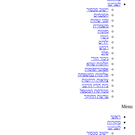
לענייננו
יישוב סכסוך
הסכמים
זמני שהות
משמורת
מזונות
גיטין
ילדים
רכוש
סלב
ניכור הורי
תלונות שווא
אפוטרופוסות
אלימות במשפחה
צוואות וירושות
בית הדין הרבני
מכורסת המטפל
עדשת החוקר
Menu
ראשי
מקורות
לענייננו
יישוב סכסוך