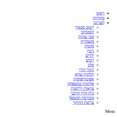
דלג
לתוכן
ראשי
מקורות
לענייננו
יישוב סכסוך
הסכמים
זמני שהות
משמורת
מזונות
גיטין
ילדים
רכוש
סלב
ניכור הורי
תלונות שווא
אפוטרופוסות
אלימות במשפחה
צוואות וירושות
בית הדין הרבני
מכורסת המטפל
עדשת החוקר
Menu