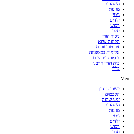
משמורת
מזונות
גיטין
ילדים
רכוש
סלב
ניכור הורי
תלונות שווא
אפוטרופוסות
אלימות במשפחה
צוואות וירושות
בית הדין הרבני
כללי
Menu
יישוב סכסוך
הסכמים
זמני שהות
משמורת
מזונות
גיטין
ילדים
רכוש
סלב