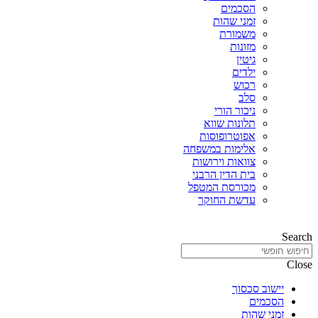
הסכמים
זמני שהות
משמורת
מזונות
גיטין
ילדים
רכוש
סלב
ניכור הורי
תלונות שווא
אפוטרופוסות
אלימות במשפחה
צוואות וירושות
בית הדין הרבני
מכורסת המטפל
עדשת החוקר
Search
Close
יישוב סכסוך
הסכמים
זמני שהות