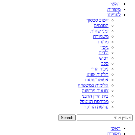
ראשי
מקורות
לענייננו
יישוב סכסוך
הסכמים
זמני שהות
משמורת
מזונות
גיטין
ילדים
רכוש
סלב
ניכור הורי
תלונות שווא
אפוטרופוסות
אלימות במשפחה
צוואות וירושות
בית הדין הרבני
מכורסת המטפל
עדשת החוקר
Search
ראשי
מקורות