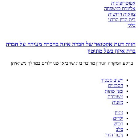
אפוטרופוסות
אלימות במשפחה
צוואות וירושות
בית הדין הרבני
כללי
חוות דעת אקטואר של חברה אינה בהכרח מעידה על חברה
ברת איזון בשל מוניטין
ברקע המקרה הנידון מדובר בזוג שהביאו שני ילדים במהלך נישואיהן
יישוב סכסוך
הסכמים
זמני שהות
משמורת
מזונות
גיטין
ילדים
רכוש
סלב
ניכור הורי