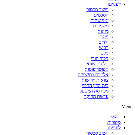
לענייננו
יישוב סכסוך
הסכמים
זמני שהות
משמורת
מזונות
גיטין
ילדים
רכוש
סלב
ניכור הורי
תלונות שווא
אפוטרופוסות
אלימות במשפחה
צוואות וירושות
בית הדין הרבני
מכורסת המטפל
עדשת החוקר
Menu
ראשי
מקורות
לענייננו
יישוב סכסוך