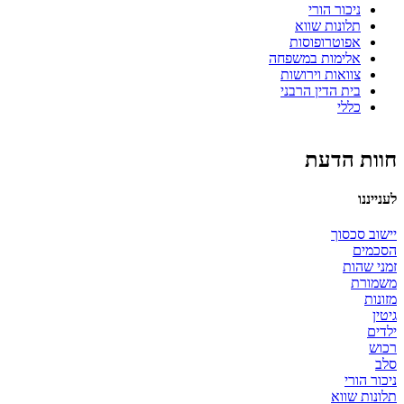
ניכור הורי
תלונות שווא
אפוטרופוסות
אלימות במשפחה
צוואות וירושות
בית הדין הרבני
כללי
חוות הדעת
לענייננו
יישוב סכסוך
הסכמים
זמני שהות
משמורת
מזונות
גיטין
ילדים
רכוש
סלב
ניכור הורי
תלונות שווא