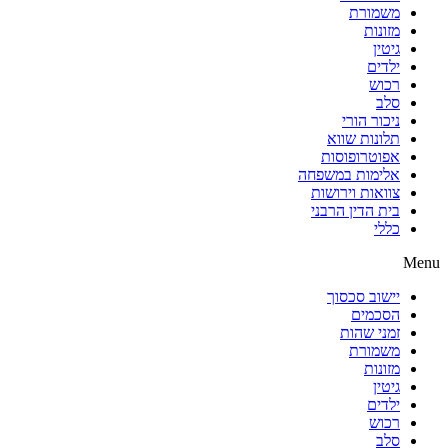
משמורת
מזונות
גיטין
ילדים
רכוש
סלב
ניכור הורי
תלונות שווא
אפוטרופוסות
אלימות במשפחה
צוואות וירושות
בית הדין הרבני
כללי
Menu
יישוב סכסוך
הסכמים
זמני שהות
משמורת
מזונות
גיטין
ילדים
רכוש
סלב