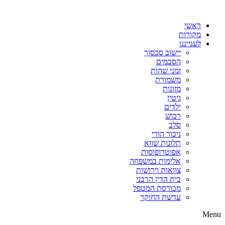
דלג
לתוכן
ראשי
מקורות
לענייננו
יישוב סכסוך
הסכמים
זמני שהות
משמורת
מזונות
גיטין
ילדים
רכוש
סלב
ניכור הורי
תלונות שווא
אפוטרופוסות
אלימות במשפחה
צוואות וירושות
בית הדין הרבני
מכורסת המטפל
עדשת החוקר
Menu