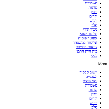
משמורת
מזונות
גיטין
ילדים
רכוש
סלב
ניכור הורי
תלונות שווא
אפוטרופוסות
אלימות במשפחה
צוואות וירושות
בית הדין הרבני
כללי
Menu
יישוב סכסוך
הסכמים
זמני שהות
משמורת
מזונות
גיטין
ילדים
רכוש
סלב