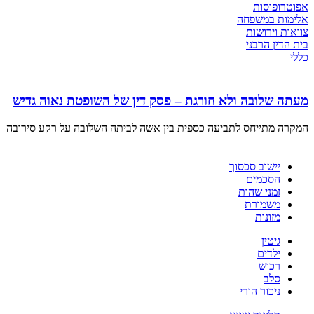
אפוטרופוסות
אלימות במשפחה
צוואות וירושות
בית הדין הרבני
כללי
מעתה שלובה ולא חורגת – פסק דין של השופטת נאוה גדיש
המקרה מתייחס לתביעה כספית בין אשה לביתה השלובה על רקע סירובה
יישוב סכסוך
הסכמים
זמני שהות
משמורת
מזונות
גיטין
ילדים
רכוש
סלב
ניכור הורי