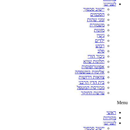
לענייננו
יישוב סכסוך
הסכמים
זמני שהות
משמורת
מזונות
גיטין
ילדים
רכוש
סלב
ניכור הורי
תלונות שווא
אפוטרופוסות
אלימות במשפחה
צוואות וירושות
בית הדין הרבני
מכורסת המטפל
עדשת החוקר
Menu
ראשי
מקורות
לענייננו
יישוב סכסוך