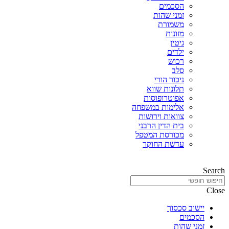
הסכמים
זמני שהות
משמורת
מזונות
גיטין
ילדים
רכוש
סלב
ניכור הורי
תלונות שווא
אפוטרופוסות
אלימות במשפחה
צוואות וירושות
בית הדין הרבני
מכורסת המטפל
עדשת החוקר
Search
Close
יישוב סכסוך
הסכמים
זמני שהות