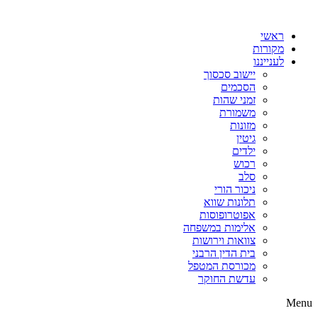
דלג
לתוכן
ראשי
מקורות
לענייננו
יישוב סכסוך
הסכמים
זמני שהות
משמורת
מזונות
גיטין
ילדים
רכוש
סלב
ניכור הורי
תלונות שווא
אפוטרופוסות
אלימות במשפחה
צוואות וירושות
בית הדין הרבני
מכורסת המטפל
עדשת החוקר
Menu