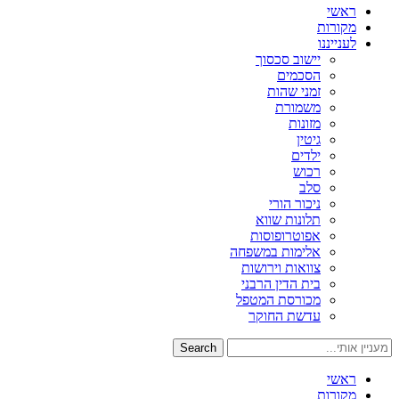
ראשי
מקורות
לענייננו
יישוב סכסוך
הסכמים
זמני שהות
משמורת
מזונות
גיטין
ילדים
רכוש
סלב
ניכור הורי
תלונות שווא
אפוטרופוסות
אלימות במשפחה
צוואות וירושות
בית הדין הרבני
מכורסת המטפל
עדשת החוקר
Search
ראשי
מקורות