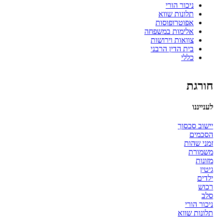
ניכור הורי
תלונות שווא
אפוטרופוסות
אלימות במשפחה
צוואות וירושות
בית הדין הרבני
כללי
חורגת
לענייננו
יישוב סכסוך
הסכמים
זמני שהות
משמורת
מזונות
גיטין
ילדים
רכוש
סלב
ניכור הורי
תלונות שווא