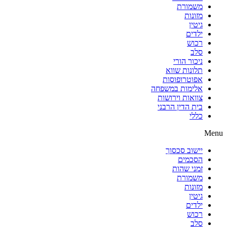
משמורת
מזונות
גיטין
ילדים
רכוש
סלב
ניכור הורי
תלונות שווא
אפוטרופוסות
אלימות במשפחה
צוואות וירושות
בית הדין הרבני
כללי
Menu
יישוב סכסוך
הסכמים
זמני שהות
משמורת
מזונות
גיטין
ילדים
רכוש
סלב