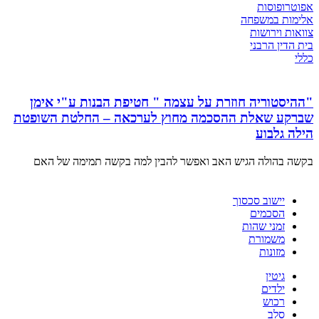
אפוטרופוסות
אלימות במשפחה
צוואות וירושות
בית הדין הרבני
כללי
"ההיסטוריה חוזרת על עצמה " חטיפת הבנות ע"י אימן
שברקע שאלת ההסכמה מחוץ לערכאה – החלטת השופטת
הילה גלבוע
בקשה בהולה הגיש האב ואפשר להבין למה בקשה תמימה של האם
יישוב סכסוך
הסכמים
זמני שהות
משמורת
מזונות
גיטין
ילדים
רכוש
סלב