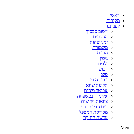
דלג
לתוכן
ראשי
מקורות
לענייננו
יישוב סכסוך
הסכמים
זמני שהות
משמורת
מזונות
גיטין
ילדים
רכוש
סלב
ניכור הורי
תלונות שווא
אפוטרופוסות
אלימות במשפחה
צוואות וירושות
בית הדין הרבני
מכורסת המטפל
עדשת החוקר
Menu