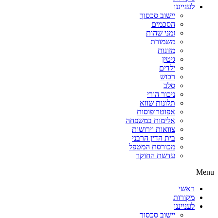
לענייננו
יישוב סכסוך
הסכמים
זמני שהות
משמורת
מזונות
גיטין
ילדים
רכוש
סלב
ניכור הורי
תלונות שווא
אפוטרופוסות
אלימות במשפחה
צוואות וירושות
בית הדין הרבני
מכורסת המטפל
עדשת החוקר
Menu
ראשי
מקורות
לענייננו
יישוב סכסוך