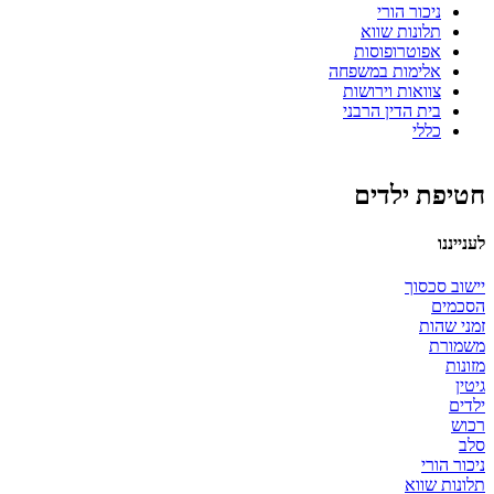
ניכור הורי
תלונות שווא
אפוטרופוסות
אלימות במשפחה
צוואות וירושות
בית הדין הרבני
כללי
חטיפת ילדים
לענייננו
יישוב סכסוך
הסכמים
זמני שהות
משמורת
מזונות
גיטין
ילדים
רכוש
סלב
ניכור הורי
תלונות שווא