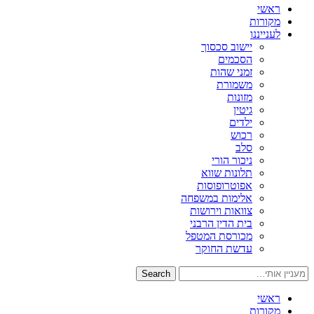
ראשי
מקורות
לענייננו
יישוב סכסוך
הסכמים
זמני שהות
משמורת
מזונות
גיטין
ילדים
רכוש
סלב
ניכור הורי
תלונות שווא
אפוטרופוסות
אלימות במשפחה
צוואות וירושות
בית הדין הרבני
מכורסת המטפל
עדשת החוקר
Search
ראשי
מקורות