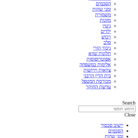
הסכמים
זמני שהות
משמורת
מזונות
גיטין
ילדים
רכוש
סלב
ניכור הורי
תלונות שווא
אפוטרופוסות
אלימות במשפחה
צוואות וירושות
בית הדין הרבני
מכורסת המטפל
עדשת החוקר
Search
Close
יישוב סכסוך
הסכמים
זמני שהות