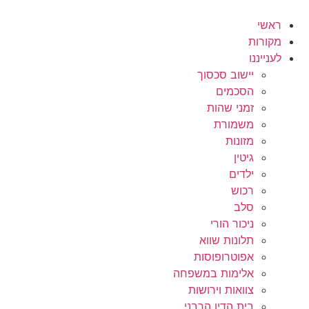
לג
תוכן
ראשי
מקורות
לענייננו
יישוב סכסוך
הסכמים
זמני שהות
משמורת
מזונות
גיטין
ילדים
רכוש
סלב
ניכור הורי
תלונות שווא
אפוטרופוסות
אלימות במשפחה
צוואות וירושות
בית הדין הרבני