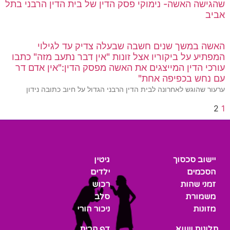
שהגישה האשה- נימוקי פסק הדין של בית הדין הרבני בתל
אביב
האשה במשך שנים חשבה שבעלה צדיק עד לגילוי
המפתיע על ביקוריו אצל זונות "אין דבר נתעב מזה" כתבו
עורכי הדין המייצגים את האשה מפסק הדין:"אין אדם דר
עם נחש בכפיפה אחת"
ערעור שהוגש לאחרונה לבית הדין הרבני הגדול על חיוב כתובה נידון
2
1
יישוב סכסוך
גיטין
הסכמים
ילדים
זמני שהות
רכוש
משמורת
סלב
מזונות
ניכור הורי
תלונות שווא
דף הבית