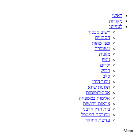
דלג
לתוכן
ראשי
מקורות
לענייננו
יישוב סכסוך
הסכמים
זמני שהות
משמורת
מזונות
גיטין
ילדים
רכוש
סלב
ניכור הורי
תלונות שווא
אפוטרופוסות
אלימות במשפחה
צוואות וירושות
בית הדין הרבני
מכורסת המטפל
עדשת החוקר
Menu