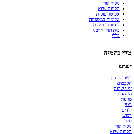
ניכור הורי
תלונות שווא
אפוטרופוסות
אלימות במשפחה
צוואות וירושות
בית הדין הרבני
כללי
טלי נחמיה
לענייננו
יישוב סכסוך
הסכמים
זמני שהות
משמורת
מזונות
גיטין
ילדים
רכוש
סלב
ניכור הורי
תלונות שווא