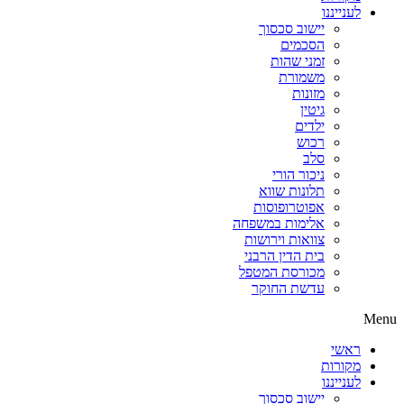
לענייננו
יישוב סכסוך
הסכמים
זמני שהות
משמורת
מזונות
גיטין
ילדים
רכוש
סלב
ניכור הורי
תלונות שווא
אפוטרופוסות
אלימות במשפחה
צוואות וירושות
בית הדין הרבני
מכורסת המטפל
עדשת החוקר
Menu
ראשי
מקורות
לענייננו
יישוב סכסוך