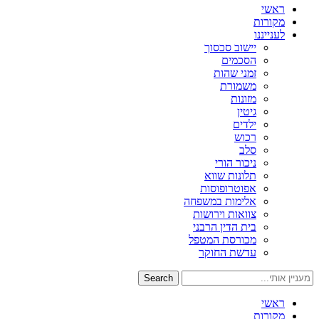
ראשי
מקורות
לענייננו
יישוב סכסוך
הסכמים
זמני שהות
משמורת
מזונות
גיטין
ילדים
רכוש
סלב
ניכור הורי
תלונות שווא
אפוטרופוסות
אלימות במשפחה
צוואות וירושות
בית הדין הרבני
מכורסת המטפל
עדשת החוקר
Search
ראשי
מקורות