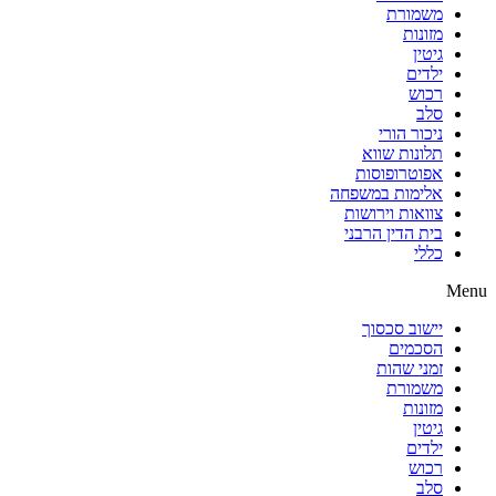
משמורת
מזונות
גיטין
ילדים
רכוש
סלב
ניכור הורי
תלונות שווא
אפוטרופוסות
אלימות במשפחה
צוואות וירושות
בית הדין הרבני
כללי
Menu
יישוב סכסוך
הסכמים
זמני שהות
משמורת
מזונות
גיטין
ילדים
רכוש
סלב