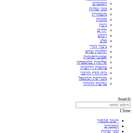
הסכמים
זמני שהות
משמורת
מזונות
גיטין
ילדים
רכוש
סלב
ניכור הורי
תלונות שווא
אפוטרופוסות
אלימות במשפחה
צוואות וירושות
בית הדין הרבני
מכורסת המטפל
עדשת החוקר
Search
Close
יישוב סכסוך
הסכמים
זמני שהות