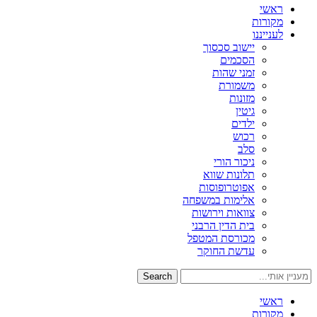
ראשי
מקורות
לענייננו
יישוב סכסוך
הסכמים
זמני שהות
משמורת
מזונות
גיטין
ילדים
רכוש
סלב
ניכור הורי
תלונות שווא
אפוטרופוסות
אלימות במשפחה
צוואות וירושות
בית הדין הרבני
מכורסת המטפל
עדשת החוקר
Search
ראשי
מקורות