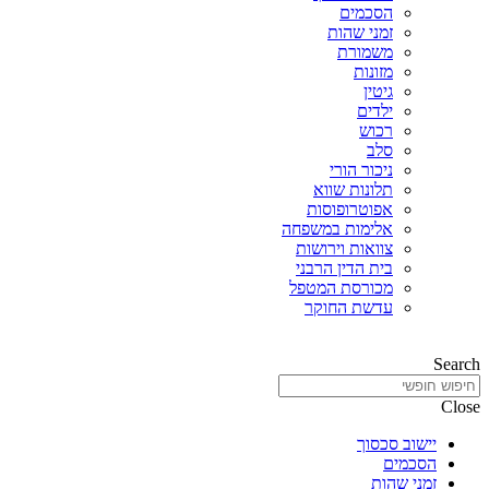
הסכמים
זמני שהות
משמורת
מזונות
גיטין
ילדים
רכוש
סלב
ניכור הורי
תלונות שווא
אפוטרופוסות
אלימות במשפחה
צוואות וירושות
בית הדין הרבני
מכורסת המטפל
עדשת החוקר
Search
Close
יישוב סכסוך
הסכמים
זמני שהות