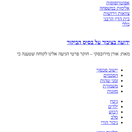
אפוטרופוסות
אלימות במשפחה
צוואות וירושות
בית הדין הרבני
כללי
ידועה בציבור על בסיס הביקור
מאת: אורן מירובסקי – חוקר פרטי הגיעה אלינו לקוחה שטענה כי
יישוב סכסוך
הסכמים
זמני שהות
משמורת
מזונות
גיטין
ילדים
רכוש
סלב
ניכור הורי