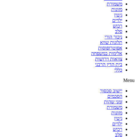
משמורת
מזונות
גיטין
ילדים
רכוש
סלב
ניכור הורי
תלונות שווא
אפוטרופוסות
אלימות במשפחה
צוואות וירושות
בית הדין הרבני
כללי
Menu
יישוב סכסוך
הסכמים
זמני שהות
משמורת
מזונות
גיטין
ילדים
רכוש
סלב