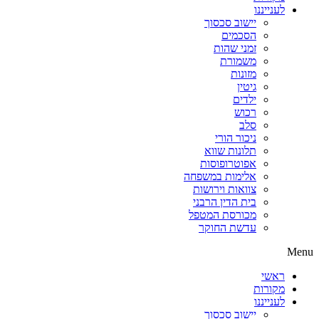
לענייננו
יישוב סכסוך
הסכמים
זמני שהות
משמורת
מזונות
גיטין
ילדים
רכוש
סלב
ניכור הורי
תלונות שווא
אפוטרופוסות
אלימות במשפחה
צוואות וירושות
בית הדין הרבני
מכורסת המטפל
עדשת החוקר
Menu
ראשי
מקורות
לענייננו
יישוב סכסוך