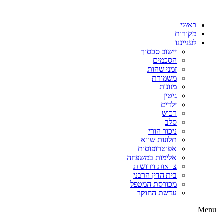
דלג
לתוכן
ראשי
מקורות
לענייננו
יישוב סכסוך
הסכמים
זמני שהות
משמורת
מזונות
גיטין
ילדים
רכוש
סלב
ניכור הורי
תלונות שווא
אפוטרופוסות
אלימות במשפחה
צוואות וירושות
בית הדין הרבני
מכורסת המטפל
עדשת החוקר
Menu