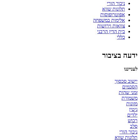
ניכור הורי
תלונות שווא
אפוטרופוסות
אלימות במשפחה
צוואות וירושות
בית הדין הרבני
כללי
ידעה בציבור
לענייננו
יישוב סכסוך
הסכמים
זמני שהות
משמורת
מזונות
גיטין
ילדים
רכוש
סלב
ניכור הורי
תלונות שווא