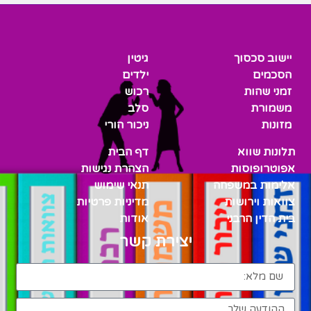
יישוב סכסוך
גיטין
הסכמים
ילדים
זמני שהות
רכוש
משמורת
סלב
מזונות
ניכור הורי
תלונות שווא
דף הבית
אפוטרופוסות
הצהרת נגישות
אלימות במשפחה
תנאי שימוש
צוואות וירושות
מדיניות פרטיות
בית הדין הרבני
אודות
יצירת קשר