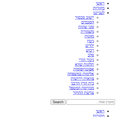
ראשי
מקורות
לענייננו
יישוב סכסוך
הסכמים
זמני שהות
משמורת
מזונות
גיטין
ילדים
רכוש
סלב
ניכור הורי
תלונות שווא
אפוטרופוסות
אלימות במשפחה
צוואות וירושות
בית הדין הרבני
מכורסת המטפל
עדשת החוקר
Search
ראשי
מקורות