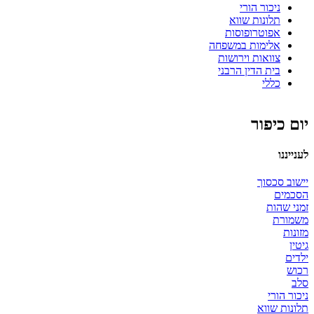
ניכור הורי
תלונות שווא
אפוטרופוסות
אלימות במשפחה
צוואות וירושות
בית הדין הרבני
כללי
יום כיפור
לענייננו
יישוב סכסוך
הסכמים
זמני שהות
משמורת
מזונות
גיטין
ילדים
רכוש
סלב
ניכור הורי
תלונות שווא