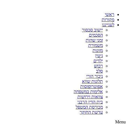
דלג
לתוכן
ראשי
מקורות
לענייננו
יישוב סכסוך
הסכמים
זמני שהות
משמורת
מזונות
גיטין
ילדים
רכוש
סלב
ניכור הורי
תלונות שווא
אפוטרופוסות
אלימות במשפחה
צוואות וירושות
בית הדין הרבני
מכורסת המטפל
עדשת החוקר
Menu