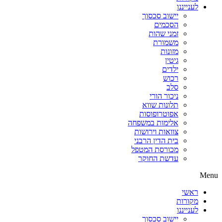
לענייננו
יישוב סכסוך
הסכמים
זמני שהות
משמורת
מזונות
גיטין
ילדים
רכוש
סלב
ניכור הורי
תלונות שווא
אפוטרופוסות
אלימות במשפחה
צוואות וירושות
בית הדין הרבני
מכורסת המטפל
עדשת החוקר
Menu
ראשי
מקורות
לענייננו
יישוב סכסוך