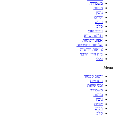
משמורת
מזונות
גיטין
ילדים
רכוש
סלב
ניכור הורי
תלונות שווא
אפוטרופוסות
אלימות במשפחה
צוואות וירושות
בית הדין הרבני
כללי
Menu
יישוב סכסוך
הסכמים
זמני שהות
משמורת
מזונות
גיטין
ילדים
רכוש
סלב