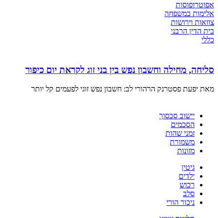
אפוטרופוסות
אלימות במשפחה
צוואות וירושות
בית הדין הרבני
כללי
סליחה, מחילה וחשבון נפש בין בני זוג לקראת יום כיפור
מאת יפעת פסטרנק הרהורי לב: חשבון נפש זוגי לפעמים קל יותר
יישוב סכסוך
הסכמים
זמני שהות
משמורת
מזונות
גיטין
ילדים
רכוש
סלב
ניכור הורי