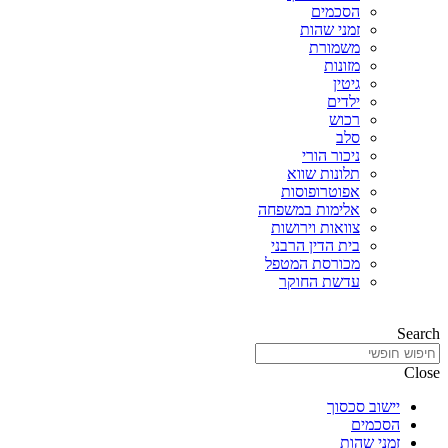
הסכמים
זמני שהות
משמורת
מזונות
גיטין
ילדים
רכוש
סלב
ניכור הורי
תלונות שווא
אפוטרופוסות
אלימות במשפחה
צוואות וירושות
בית הדין הרבני
מכורסת המטפל
עדשת החוקר
Search
Close
יישוב סכסוך
הסכמים
זמני שהות