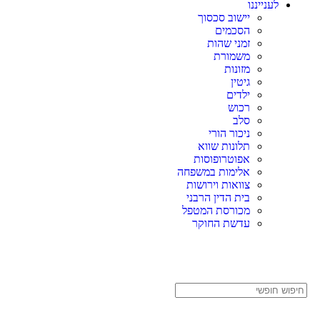
לענייננו
יישוב סכסוך
הסכמים
זמני שהות
משמורת
מזונות
גיטין
ילדים
רכוש
סלב
ניכור הורי
תלונות שווא
אפוטרופוסות
אלימות במשפחה
צוואות וירושות
בית הדין הרבני
מכורסת המטפל
עדשת החוקר