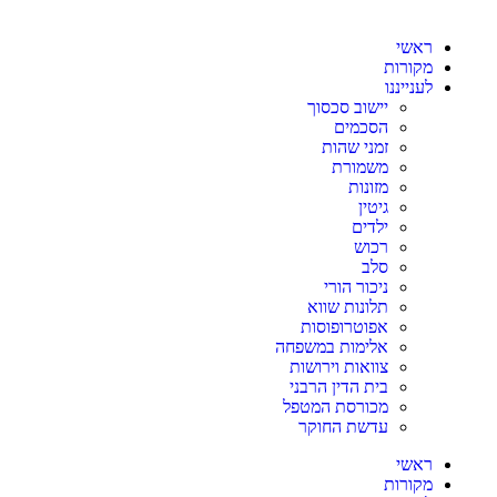
ראשי
מקורות
לענייננו
יישוב סכסוך
הסכמים
זמני שהות
משמורת
מזונות
גיטין
ילדים
רכוש
סלב
ניכור הורי
תלונות שווא
אפוטרופוסות
אלימות במשפחה
צוואות וירושות
בית הדין הרבני
מכורסת המטפל
עדשת החוקר
ראשי
מקורות