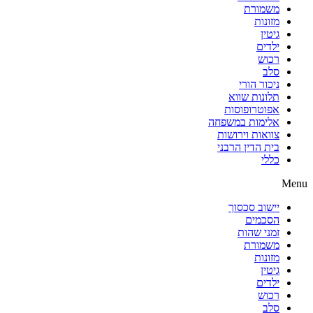
משמורת
מזונות
גיטין
ילדים
רכוש
סלב
ניכור הורי
תלונות שווא
אפוטרופוסות
אלימות במשפחה
צוואות וירושות
בית הדין הרבני
כללי
Menu
יישוב סכסוך
הסכמים
זמני שהות
משמורת
מזונות
גיטין
ילדים
רכוש
סלב