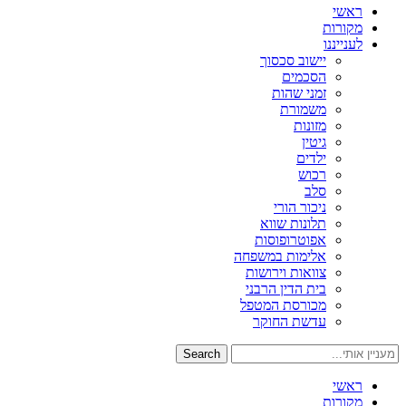
ראשי
מקורות
לענייננו
יישוב סכסוך
הסכמים
זמני שהות
משמורת
מזונות
גיטין
ילדים
רכוש
סלב
ניכור הורי
תלונות שווא
אפוטרופוסות
אלימות במשפחה
צוואות וירושות
בית הדין הרבני
מכורסת המטפל
עדשת החוקר
Search
ראשי
מקורות