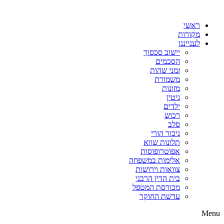
דלג
לתוכן
ראשי
מקורות
לענייננו
יישוב סכסוך
הסכמים
זמני שהות
משמורת
מזונות
גיטין
ילדים
רכוש
סלב
ניכור הורי
תלונות שווא
אפוטרופוסות
אלימות במשפחה
צוואות וירושות
בית הדין הרבני
מכורסת המטפל
עדשת החוקר
Menu