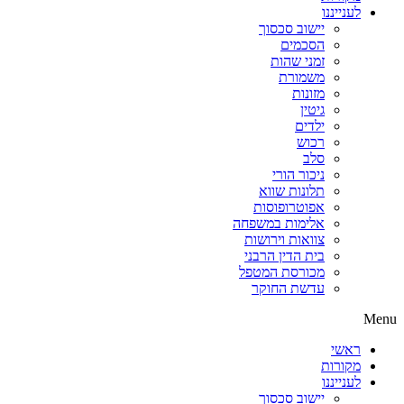
לענייננו
יישוב סכסוך
הסכמים
זמני שהות
משמורת
מזונות
גיטין
ילדים
רכוש
סלב
ניכור הורי
תלונות שווא
אפוטרופוסות
אלימות במשפחה
צוואות וירושות
בית הדין הרבני
מכורסת המטפל
עדשת החוקר
Menu
ראשי
מקורות
לענייננו
יישוב סכסוך