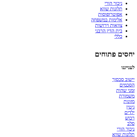
ניכור הורי
תלונות שווא
אפוטרופוסות
אלימות במשפחה
צוואות וירושות
בית הדין הרבני
כללי
יחסים פתוחים
לענייננו
יישוב סכסוך
הסכמים
זמני שהות
משמורת
מזונות
גיטין
ילדים
רכוש
סלב
ניכור הורי
תלונות שווא