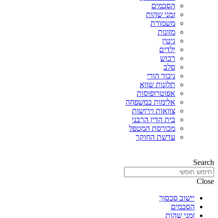
הסכמים
זמני שהות
משמורת
מזונות
גיטין
ילדים
רכוש
סלב
ניכור הורי
תלונות שווא
אפוטרופוסות
אלימות במשפחה
צוואות וירושות
בית הדין הרבני
מכורסת המטפל
עדשת החוקר
Search
Close
יישוב סכסוך
הסכמים
זמני שהות