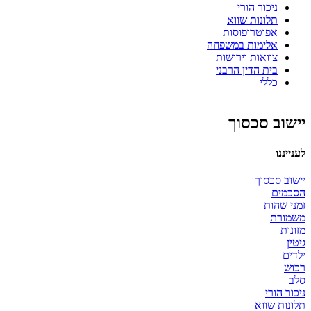
ניכור הורי
תלונות שווא
אפוטרופוסות
אלימות במשפחה
צוואות וירושות
בית הדין הרבני
כללי
יישוב סכסוך
לענייננו
יישוב סכסוך
הסכמים
זמני שהות
משמורת
מזונות
גיטין
ילדים
רכוש
סלב
ניכור הורי
תלונות שווא