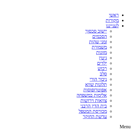
דלג
לתוכן
ראשי
מקורות
לענייננו
יישוב סכסוך
הסכמים
זמני שהות
משמורת
מזונות
גיטין
ילדים
רכוש
סלב
ניכור הורי
תלונות שווא
אפוטרופוסות
אלימות במשפחה
צוואות וירושות
בית הדין הרבני
מכורסת המטפל
עדשת החוקר
Menu