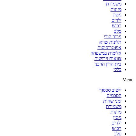
משמורת
מזונות
גיטין
ילדים
רכוש
סלב
ניכור הורי
תלונות שווא
אפוטרופוסות
אלימות במשפחה
צוואות וירושות
בית הדין הרבני
כללי
Menu
יישוב סכסוך
הסכמים
זמני שהות
משמורת
מזונות
גיטין
ילדים
רכוש
סלב