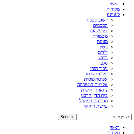
ראשי
מקורות
לענייננו
יישוב סכסוך
הסכמים
זמני שהות
משמורת
מזונות
גיטין
ילדים
רכוש
סלב
ניכור הורי
תלונות שווא
אפוטרופוסות
אלימות במשפחה
צוואות וירושות
בית הדין הרבני
מכורסת המטפל
עדשת החוקר
Search
ראשי
מקורות