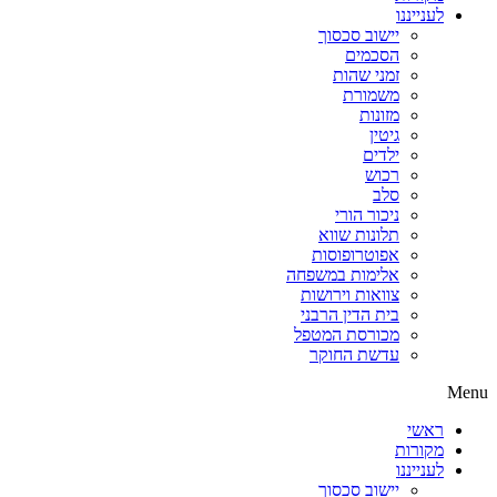
לענייננו
יישוב סכסוך
הסכמים
זמני שהות
משמורת
מזונות
גיטין
ילדים
רכוש
סלב
ניכור הורי
תלונות שווא
אפוטרופוסות
אלימות במשפחה
צוואות וירושות
בית הדין הרבני
מכורסת המטפל
עדשת החוקר
Menu
ראשי
מקורות
לענייננו
יישוב סכסוך