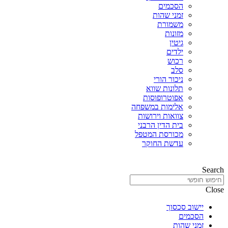
הסכמים
זמני שהות
משמורת
מזונות
גיטין
ילדים
רכוש
סלב
ניכור הורי
תלונות שווא
אפוטרופוסות
אלימות במשפחה
צוואות וירושות
בית הדין הרבני
מכורסת המטפל
עדשת החוקר
Search
Close
יישוב סכסוך
הסכמים
זמני שהות