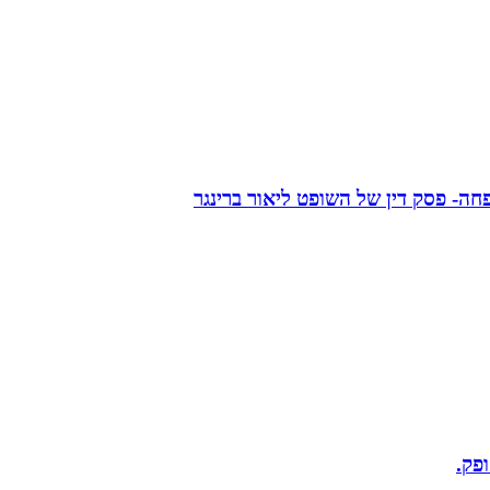
ה- פסק דין של השופט ליאור ברינגר
פק.