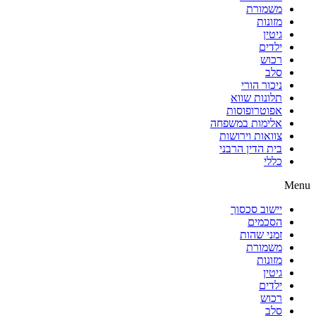
משמורת
מזונות
גיטין
ילדים
רכוש
סלב
ניכור הורי
תלונות שווא
אפוטרופוסות
אלימות במשפחה
צוואות וירושות
בית הדין הרבני
כללי
Menu
יישוב סכסוך
הסכמים
זמני שהות
משמורת
מזונות
גיטין
ילדים
רכוש
סלב