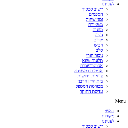
לענייננו
יישוב סכסוך
הסכמים
זמני שהות
משמורת
מזונות
גיטין
ילדים
רכוש
סלב
ניכור הורי
תלונות שווא
אפוטרופוסות
אלימות במשפחה
צוואות וירושות
בית הדין הרבני
מכורסת המטפל
עדשת החוקר
Menu
ראשי
מקורות
לענייננו
יישוב סכסוך