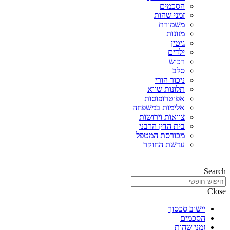
הסכמים
זמני שהות
משמורת
מזונות
גיטין
ילדים
רכוש
סלב
ניכור הורי
תלונות שווא
אפוטרופוסות
אלימות במשפחה
צוואות וירושות
בית הדין הרבני
מכורסת המטפל
עדשת החוקר
Search
Close
יישוב סכסוך
הסכמים
זמני שהות