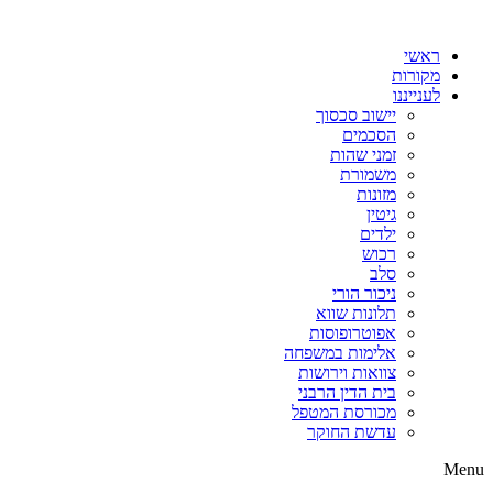
דלג
לתוכן
ראשי
מקורות
לענייננו
יישוב סכסוך
הסכמים
זמני שהות
משמורת
מזונות
גיטין
ילדים
רכוש
סלב
ניכור הורי
תלונות שווא
אפוטרופוסות
אלימות במשפחה
צוואות וירושות
בית הדין הרבני
מכורסת המטפל
עדשת החוקר
Menu