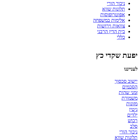
ניכור הורי
תלונות שווא
אפוטרופוסות
אלימות במשפחה
צוואות וירושות
בית הדין הרבני
כללי
יפעת שקדי כץ
לענייננו
יישוב סכסוך
הסכמים
זמני שהות
משמורת
מזונות
גיטין
ילדים
רכוש
סלב
ניכור הורי
תלונות שווא