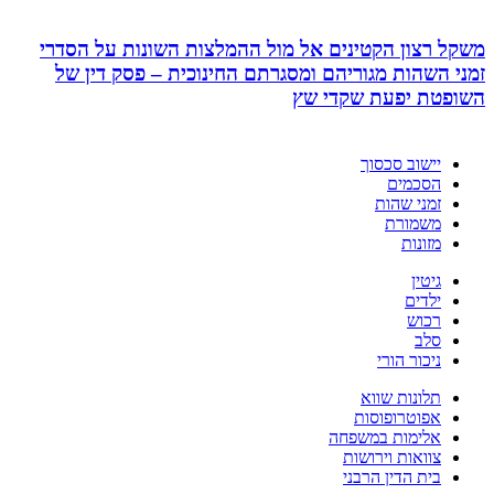
משקל רצון הקטינים אל מול ההמלצות השונות על הסדרי
זמני השהות מגוריהם ומסגרתם החינוכית – פסק דין של
השופטת יפעת שקדי שץ
יישוב סכסוך
הסכמים
זמני שהות
משמורת
מזונות
גיטין
ילדים
רכוש
סלב
ניכור הורי
תלונות שווא
אפוטרופוסות
אלימות במשפחה
צוואות וירושות
בית הדין הרבני