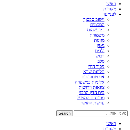
ראשי
מקורות
לענייננו
יישוב סכסוך
הסכמים
זמני שהות
משמורת
מזונות
גיטין
ילדים
רכוש
סלב
ניכור הורי
תלונות שווא
אפוטרופוסות
אלימות במשפחה
צוואות וירושות
בית הדין הרבני
מכורסת המטפל
עדשת החוקר
Search
ראשי
מקורות