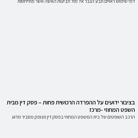
דמי שימוש ראויים תבע הגבר אל מול תביעות האשה אשר מתייחסות
בציבור ידועים על ההפרדה הרכושית פחות – פסק דין מבית
השפט המחוזי -מרכז
הרכב השופטים של בית המשפט המחוזי בפסק דין מנומק מסביר מדוע