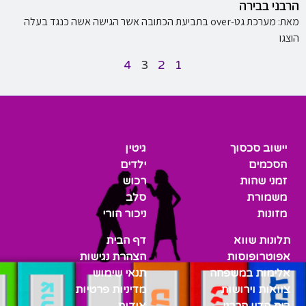
הרבני בבירה
מאת: מערכת גט-over בתביעת הכתובה אשר הגישה אשה כנגד בעלה
הוצגו
4
3
2
1
יישוב סכסוך
גיטין
הסכמים
ילדים
זמני שהות
רכוש
משמורת
סלב
מזונות
ניכור הורי
תלונות שווא
דף הבית
אפוטרופוסות
הצהרת נגישות
אלימות במשפחה
תנאי שימוש
צוואות וירושות
מדיניות פרטיות