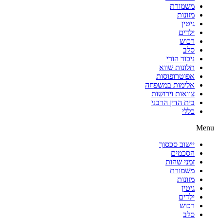
משמורת
מזונות
גיטין
ילדים
רכוש
סלב
ניכור הורי
תלונות שווא
אפוטרופוסות
אלימות במשפחה
צוואות וירושות
בית הדין הרבני
כללי
Menu
יישוב סכסוך
הסכמים
זמני שהות
משמורת
מזונות
גיטין
ילדים
רכוש
סלב