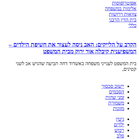
אפוטרופוסות
אלימות במשפחה
צוואות וירושות
בית הדין הרבני
כללי
הקרב על הלייקים: האב ניסה לעצור את חשיפת הילדים –
המשפיענית קיבלה אור ירוק מבית המשפט
בית המשפט לענייני משפחה באשדוד דחה תביעה שהגיש אב לשני
קטינים,
יישוב סכסוך
הסכמים
זמני שהות
משמורת
מזונות
גיטין
ילדים
רכוש
סלב