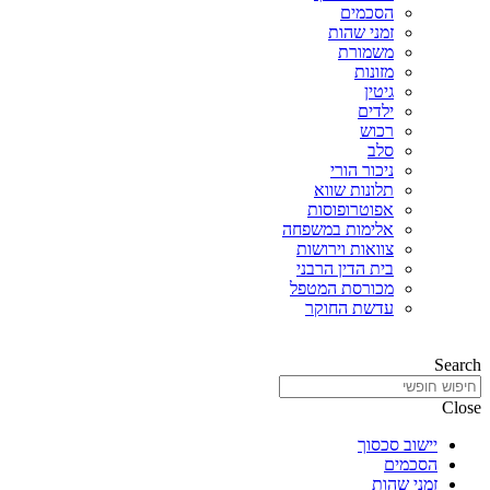
הסכמים
זמני שהות
משמורת
מזונות
גיטין
ילדים
רכוש
סלב
ניכור הורי
תלונות שווא
אפוטרופוסות
אלימות במשפחה
צוואות וירושות
בית הדין הרבני
מכורסת המטפל
עדשת החוקר
Search
Close
יישוב סכסוך
הסכמים
זמני שהות