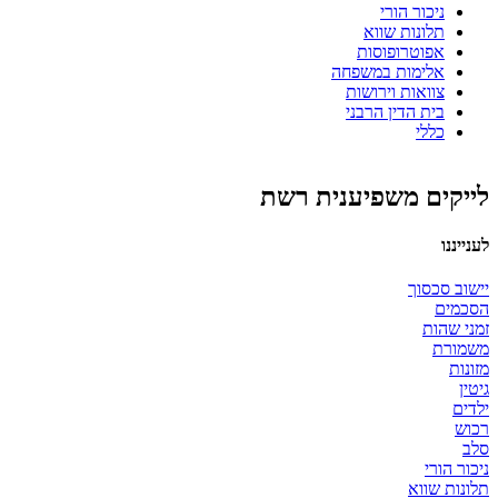
ניכור הורי
תלונות שווא
אפוטרופוסות
אלימות במשפחה
צוואות וירושות
בית הדין הרבני
כללי
לייקים משפיענית רשת
לענייננו
יישוב סכסוך
הסכמים
זמני שהות
משמורת
מזונות
גיטין
ילדים
רכוש
סלב
ניכור הורי
תלונות שווא