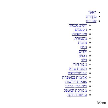
דלג
לתוכן
ראשי
מקורות
לענייננו
יישוב סכסוך
הסכמים
זמני שהות
משמורת
מזונות
גיטין
ילדים
רכוש
סלב
ניכור הורי
תלונות שווא
אפוטרופוסות
אלימות במשפחה
צוואות וירושות
בית הדין הרבני
מכורסת המטפל
עדשת החוקר
Menu