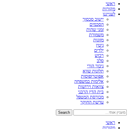
ראשי
מקורות
לענייננו
יישוב סכסוך
הסכמים
זמני שהות
משמורת
מזונות
גיטין
ילדים
רכוש
סלב
ניכור הורי
תלונות שווא
אפוטרופוסות
אלימות במשפחה
צוואות וירושות
בית הדין הרבני
מכורסת המטפל
עדשת החוקר
Search
ראשי
מקורות