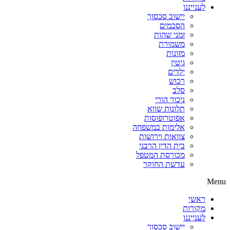
לענייננו
יישוב סכסוך
הסכמים
זמני שהות
משמורת
מזונות
גיטין
ילדים
רכוש
סלב
ניכור הורי
תלונות שווא
אפוטרופוסות
אלימות במשפחה
צוואות וירושות
בית הדין הרבני
מכורסת המטפל
עדשת החוקר
Menu
ראשי
מקורות
לענייננו
יישוב סכסוך