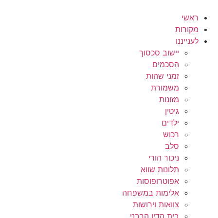
לג
תוכן
ראשי
מקורות
לענייננו
יישוב סכסוך
הסכמים
זמני שהות
משמורת
מזונות
גיטין
ילדים
רכוש
סלב
ניכור הורי
תלונות שווא
אפוטרופוסות
אלימות במשפחה
צוואות וירושות
בית הדין הרבני