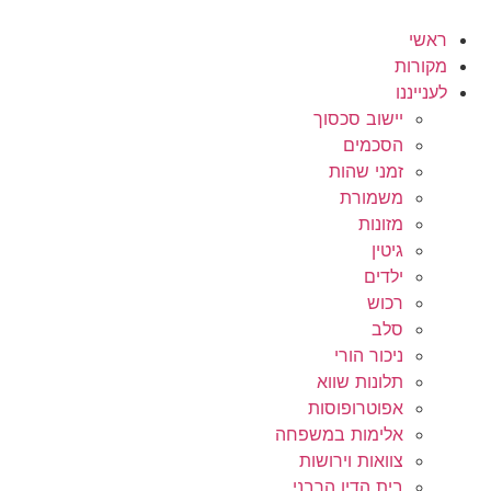
לג
תוכן
ראשי
מקורות
לענייננו
יישוב סכסוך
הסכמים
זמני שהות
משמורת
מזונות
גיטין
ילדים
רכוש
סלב
ניכור הורי
תלונות שווא
אפוטרופוסות
אלימות במשפחה
צוואות וירושות
בית הדין הרבני