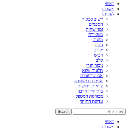
ראשי
מקורות
לענייננו
יישוב סכסוך
הסכמים
זמני שהות
משמורת
מזונות
גיטין
ילדים
רכוש
סלב
ניכור הורי
תלונות שווא
אפוטרופוסות
אלימות במשפחה
צוואות וירושות
בית הדין הרבני
מכורסת המטפל
עדשת החוקר
Search
ראשי
מקורות