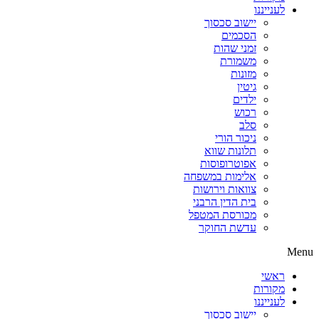
לענייננו
יישוב סכסוך
הסכמים
זמני שהות
משמורת
מזונות
גיטין
ילדים
רכוש
סלב
ניכור הורי
תלונות שווא
אפוטרופוסות
אלימות במשפחה
צוואות וירושות
בית הדין הרבני
מכורסת המטפל
עדשת החוקר
Menu
ראשי
מקורות
לענייננו
יישוב סכסוך