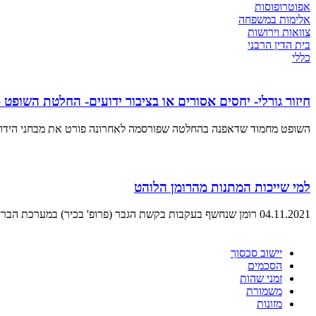
אפוטרופוסות
אלימות במשפחה
צוואות וירושות
בית הדין הרבני
כללי
חיזור גורלי- יחסים אסורים או בציבור ידועים- החלטת השופט
השופט מחמוד שדאפנה בהחלטה שפורסמה לאחרונה פורט את מבחני הידוע
למי שייכות המתנות מהרומן הלוהט
04.11.2021 רומן שנחשף בעקבות בקשת הגבר (פרופ' בכיר) במערכת הבריאות להשבת
יישוב סכסוך
הסכמים
זמני שהות
משמורת
מזונות