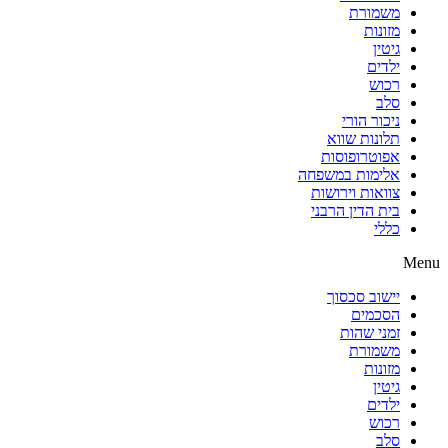
משמורת
מזונות
גיטין
ילדים
רכוש
סלב
ניכור הורי
תלונות שווא
אפוטרופוסות
אלימות במשפחה
צוואות וירושות
בית הדין הרבני
כללי
Menu
יישוב סכסוך
הסכמים
זמני שהות
משמורת
מזונות
גיטין
ילדים
רכוש
סלב