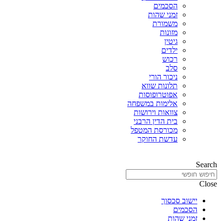
הסכמים
זמני שהות
משמורת
מזונות
גיטין
ילדים
רכוש
סלב
ניכור הורי
תלונות שווא
אפוטרופוסות
אלימות במשפחה
צוואות וירושות
בית הדין הרבני
מכורסת המטפל
עדשת החוקר
Search
Close
יישוב סכסוך
הסכמים
זמני שהות