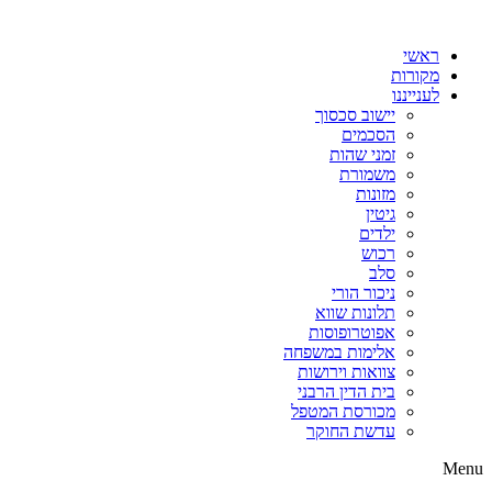
דלג
לתוכן
ראשי
מקורות
לענייננו
יישוב סכסוך
הסכמים
זמני שהות
משמורת
מזונות
גיטין
ילדים
רכוש
סלב
ניכור הורי
תלונות שווא
אפוטרופוסות
אלימות במשפחה
צוואות וירושות
בית הדין הרבני
מכורסת המטפל
עדשת החוקר
Menu