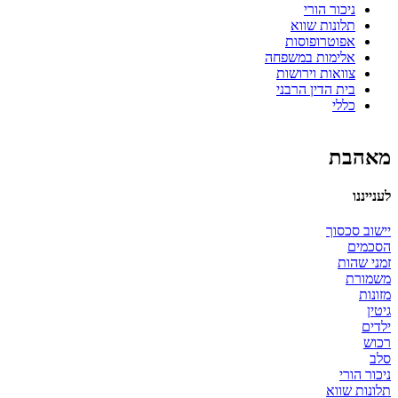
ניכור הורי
תלונות שווא
אפוטרופוסות
אלימות במשפחה
צוואות וירושות
בית הדין הרבני
כללי
מאהבת
לענייננו
יישוב סכסוך
הסכמים
זמני שהות
משמורת
מזונות
גיטין
ילדים
רכוש
סלב
ניכור הורי
תלונות שווא