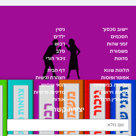
יישוב סכסוך
גיטין
הסכמים
ילדים
זמני שהות
רכוש
משמורת
סלב
מזונות
ניכור הורי
תלונות שווא
דף הבית
אפוטרופוסות
הצהרת נגישות
אלימות במשפחה
תנאי שימוש
צוואות וירושות
מדיניות פרטיות
בית הדין הרבני
אודות
יצירת קשר