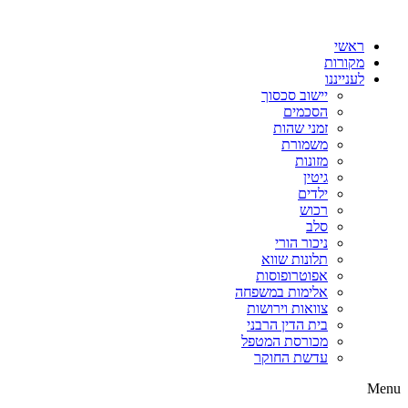
דלג
לתוכן
ראשי
מקורות
לענייננו
יישוב סכסוך
הסכמים
זמני שהות
משמורת
מזונות
גיטין
ילדים
רכוש
סלב
ניכור הורי
תלונות שווא
אפוטרופוסות
אלימות במשפחה
צוואות וירושות
בית הדין הרבני
מכורסת המטפל
עדשת החוקר
Menu