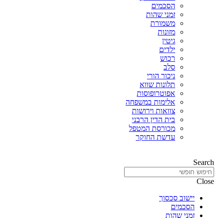
הסכמים
זמני שהות
משמורת
מזונות
גיטין
ילדים
רכוש
סלב
ניכור הורי
תלונות שווא
אפוטרופוסות
אלימות במשפחה
צוואות וירושות
בית הדין הרבני
מכורסת המטפל
עדשת החוקר
Search
Close
יישוב סכסוך
הסכמים
זמני שהות