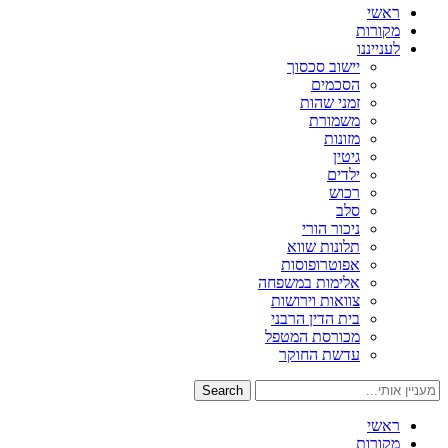
ראשי
מקורות
לענייננו
יישוב סכסוך
הסכמים
זמני שהות
משמורת
מזונות
גיטין
ילדים
רכוש
סלב
ניכור הורי
תלונות שווא
אפוטרופוסות
אלימות במשפחה
צוואות וירושות
בית הדין הרבני
מכורסת המטפל
עדשת החוקר
Search
ראשי
מקורות