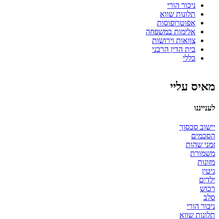
ניכור הורי
תלונות שווא
אפוטרופוסות
אלימות במשפחה
צוואות וירושות
בית הדין הרבני
כללי
מאיס עליי
לענייננו
יישוב סכסוך
הסכמים
זמני שהות
משמורת
מזונות
גיטין
ילדים
רכוש
סלב
ניכור הורי
תלונות שווא