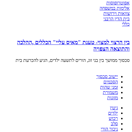
אפוטרופוסות
אלימות במשפחה
צוואות וירושות
בית הדין הרבני
כללי
בין הרצוי למצוי- טענת "מאיס עליי" הכללים ,ההלכה
והתוצאה הצפויה
סכסוך ממושך בין בני זוג, הורים לתשעה ילדים, הגיע להכרעת בית
יישוב סכסוך
הסכמים
זמני שהות
משמורת
מזונות
גיטין
ילדים
רכוש
סלב
ניכור הורי