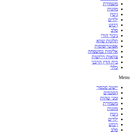
משמורת
מזונות
גיטין
ילדים
רכוש
סלב
ניכור הורי
תלונות שווא
אפוטרופוסות
אלימות במשפחה
צוואות וירושות
בית הדין הרבני
כללי
Menu
יישוב סכסוך
הסכמים
זמני שהות
משמורת
מזונות
גיטין
ילדים
רכוש
סלב