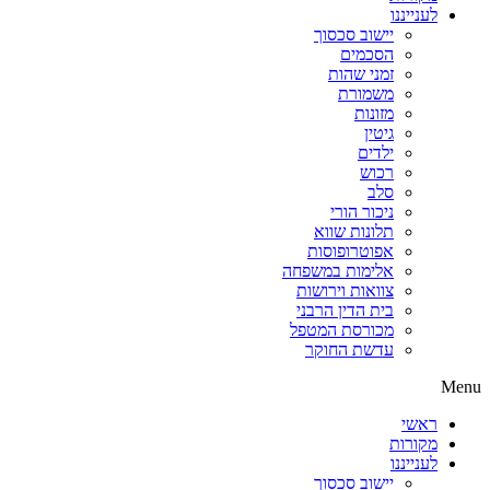
לענייננו
יישוב סכסוך
הסכמים
זמני שהות
משמורת
מזונות
גיטין
ילדים
רכוש
סלב
ניכור הורי
תלונות שווא
אפוטרופוסות
אלימות במשפחה
צוואות וירושות
בית הדין הרבני
מכורסת המטפל
עדשת החוקר
Menu
ראשי
מקורות
לענייננו
יישוב סכסוך