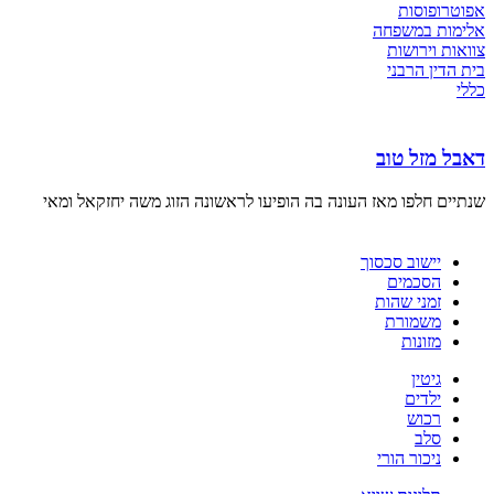
אפוטרופוסות
אלימות במשפחה
צוואות וירושות
בית הדין הרבני
כללי
דאבל מזל טוב
שנתיים חלפו מאז העונה בה הופיעו לראשונה הזוג משה יחזקאל ומאי
יישוב סכסוך
הסכמים
זמני שהות
משמורת
מזונות
גיטין
ילדים
רכוש
סלב
ניכור הורי