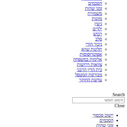
הסכמים
זמני שהות
משמורת
מזונות
גיטין
ילדים
רכוש
סלב
ניכור הורי
תלונות שווא
אפוטרופוסות
אלימות במשפחה
צוואות וירושות
בית הדין הרבני
מכורסת המטפל
עדשת החוקר
Search
Close
יישוב סכסוך
הסכמים
זמני שהות