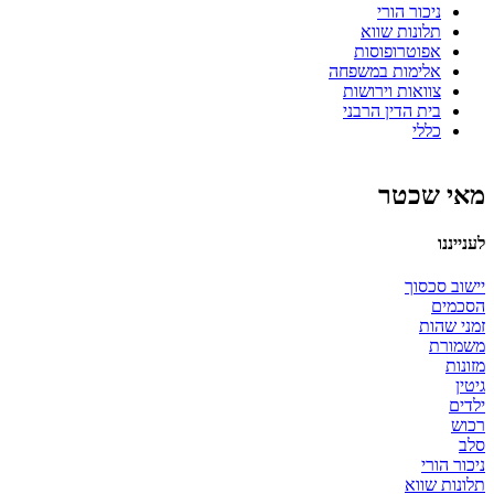
ניכור הורי
תלונות שווא
אפוטרופוסות
אלימות במשפחה
צוואות וירושות
בית הדין הרבני
כללי
מאי שכטר
לענייננו
יישוב סכסוך
הסכמים
זמני שהות
משמורת
מזונות
גיטין
ילדים
רכוש
סלב
ניכור הורי
תלונות שווא