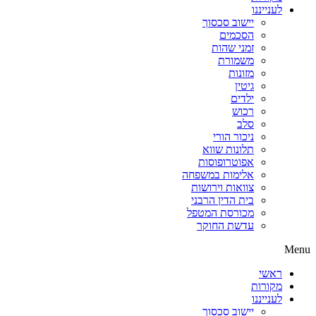
לענייננו
יישוב סכסוך
הסכמים
זמני שהות
משמורת
מזונות
גיטין
ילדים
רכוש
סלב
ניכור הורי
תלונות שווא
אפוטרופוסות
אלימות במשפחה
צוואות וירושות
בית הדין הרבני
מכורסת המטפל
עדשת החוקר
Menu
ראשי
מקורות
לענייננו
יישוב סכסוך