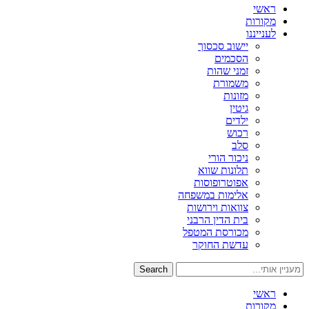
ראשי
מקורות
לענייננו
יישוב סכסוך
הסכמים
זמני שהות
משמורת
מזונות
גיטין
ילדים
רכוש
סלב
ניכור הורי
תלונות שווא
אפוטרופוסות
אלימות במשפחה
צוואות וירושות
בית הדין הרבני
מכורסת המטפל
עדשת החוקר
Search
ראשי
מקורות