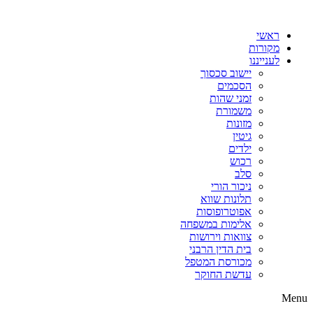
דלג
לתוכן
ראשי
מקורות
לענייננו
יישוב סכסוך
הסכמים
זמני שהות
משמורת
מזונות
גיטין
ילדים
רכוש
סלב
ניכור הורי
תלונות שווא
אפוטרופוסות
אלימות במשפחה
צוואות וירושות
בית הדין הרבני
מכורסת המטפל
עדשת החוקר
Menu