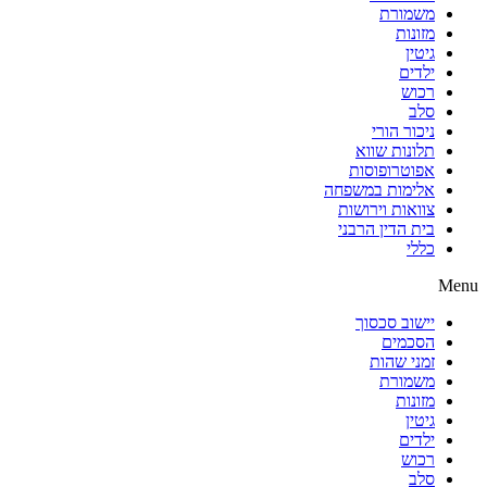
משמורת
מזונות
גיטין
ילדים
רכוש
סלב
ניכור הורי
תלונות שווא
אפוטרופוסות
אלימות במשפחה
צוואות וירושות
בית הדין הרבני
כללי
Menu
יישוב סכסוך
הסכמים
זמני שהות
משמורת
מזונות
גיטין
ילדים
רכוש
סלב