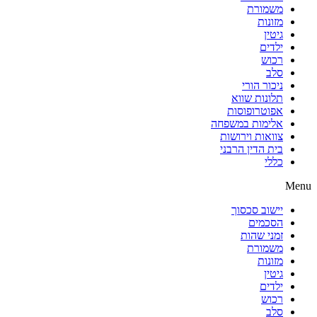
משמורת
מזונות
גיטין
ילדים
רכוש
סלב
ניכור הורי
תלונות שווא
אפוטרופוסות
אלימות במשפחה
צוואות וירושות
בית הדין הרבני
כללי
Menu
יישוב סכסוך
הסכמים
זמני שהות
משמורת
מזונות
גיטין
ילדים
רכוש
סלב