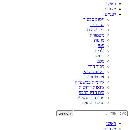
ראשי
מקורות
לענייננו
יישוב סכסוך
הסכמים
זמני שהות
משמורת
מזונות
גיטין
ילדים
רכוש
סלב
ניכור הורי
תלונות שווא
אפוטרופוסות
אלימות במשפחה
צוואות וירושות
בית הדין הרבני
מכורסת המטפל
עדשת החוקר
Search
ראשי
מקורות