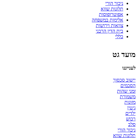
ניכור הורי
תלונות שווא
אפוטרופוסות
אלימות במשפחה
צוואות וירושות
בית הדין הרבני
כללי
מועד גט
לענייננו
יישוב סכסוך
הסכמים
זמני שהות
משמורת
מזונות
גיטין
ילדים
רכוש
סלב
ניכור הורי
תלונות שווא