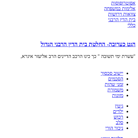
אפוטרופוסות
אלימות במשפחה
צוואות וירושות
בית הדין הרבני
כללי
הגט כערובה- החלטת בית הדין הרבני הגדול
"עשרת ימי תשובה " כך כינו הרכב הדיינים הרב אליעזר איגרא,
יישוב סכסוך
הסכמים
זמני שהות
משמורת
מזונות
גיטין
ילדים
רכוש
סלב
ניכור הורי