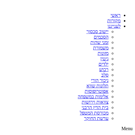
דלג
לתוכן
ראשי
מקורות
לענייננו
יישוב סכסוך
הסכמים
זמני שהות
משמורת
מזונות
גיטין
ילדים
רכוש
סלב
ניכור הורי
תלונות שווא
אפוטרופוסות
אלימות במשפחה
צוואות וירושות
בית הדין הרבני
מכורסת המטפל
עדשת החוקר
Menu