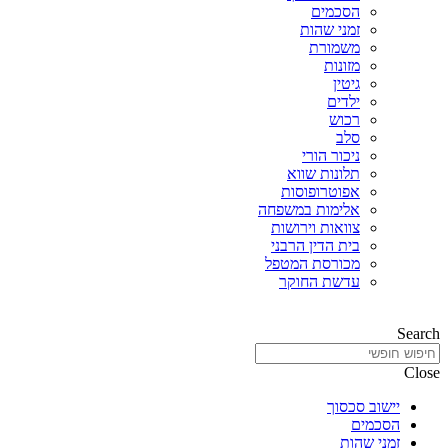
הסכמים
זמני שהות
משמורת
מזונות
גיטין
ילדים
רכוש
סלב
ניכור הורי
תלונות שווא
אפוטרופוסות
אלימות במשפחה
צוואות וירושות
בית הדין הרבני
מכורסת המטפל
עדשת החוקר
Search
Close
יישוב סכסוך
הסכמים
זמני שהות