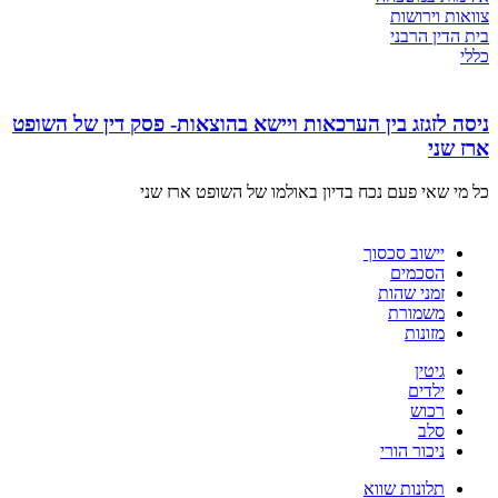
צוואות וירושות
בית הדין הרבני
כללי
ניסה לזגזג בין הערכאות ויישא בהוצאות- פסק דין של השופט
ארז שני
כל מי שאי פעם נכח בדיון באולמו של השופט ארז שני
יישוב סכסוך
הסכמים
זמני שהות
משמורת
מזונות
גיטין
ילדים
רכוש
סלב
ניכור הורי
תלונות שווא