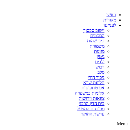
דלג
לתוכן
ראשי
מקורות
לענייננו
יישוב סכסוך
הסכמים
זמני שהות
משמורת
מזונות
גיטין
ילדים
רכוש
סלב
ניכור הורי
תלונות שווא
אפוטרופוסות
אלימות במשפחה
צוואות וירושות
בית הדין הרבני
מכורסת המטפל
עדשת החוקר
Menu