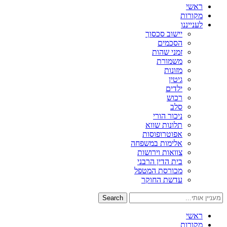
ראשי
מקורות
לענייננו
יישוב סכסוך
הסכמים
זמני שהות
משמורת
מזונות
גיטין
ילדים
רכוש
סלב
ניכור הורי
תלונות שווא
אפוטרופוסות
אלימות במשפחה
צוואות וירושות
בית הדין הרבני
מכורסת המטפל
עדשת החוקר
Search
ראשי
מקורות