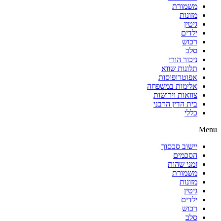
משמורת
מזונות
גיטין
ילדים
רכוש
סלב
ניכור הורי
תלונות שווא
אפוטרופוסות
אלימות במשפחה
צוואות וירושות
בית הדין הרבני
כללי
Menu
יישוב סכסוך
הסכמים
זמני שהות
משמורת
מזונות
גיטין
ילדים
רכוש
סלב