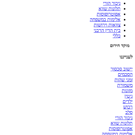
ניכור הורי
תלונות שווא
אפוטרופוסות
אלימות במשפחה
צוואות וירושות
בית הדין הרבני
כללי
מוקד חירום
לענייננו
יישוב סכסוך
הסכמים
זמני שהות
משמורת
מזונות
גיטין
ילדים
רכוש
סלב
ניכור הורי
תלונות שווא
אפוטרופוסות
אלימות במשפחה