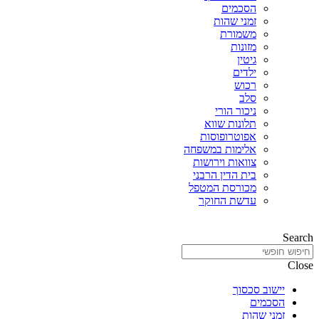
הסכמים
זמני שהות
משמורת
מזונות
גיטין
ילדים
רכוש
סלב
ניכור הורי
תלונות שווא
אפוטרופוסות
אלימות במשפחה
צוואות וירושות
בית הדין הרבני
מכורסת המטפל
עדשת החוקר
Search
Close
יישוב סכסוך
הסכמים
זמני שהות