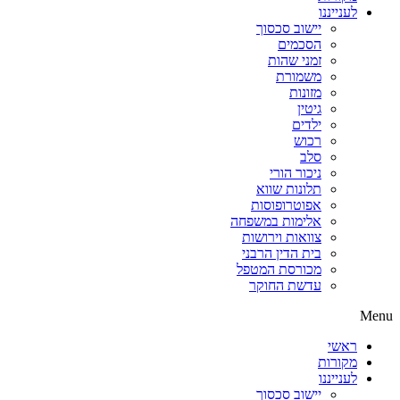
לענייננו
יישוב סכסוך
הסכמים
זמני שהות
משמורת
מזונות
גיטין
ילדים
רכוש
סלב
ניכור הורי
תלונות שווא
אפוטרופוסות
אלימות במשפחה
צוואות וירושות
בית הדין הרבני
מכורסת המטפל
עדשת החוקר
Menu
ראשי
מקורות
לענייננו
יישוב סכסוך