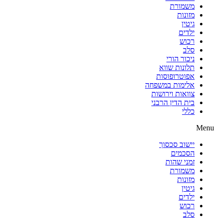
משמורת
מזונות
גיטין
ילדים
רכוש
סלב
ניכור הורי
תלונות שווא
אפוטרופוסות
אלימות במשפחה
צוואות וירושות
בית הדין הרבני
כללי
Menu
יישוב סכסוך
הסכמים
זמני שהות
משמורת
מזונות
גיטין
ילדים
רכוש
סלב