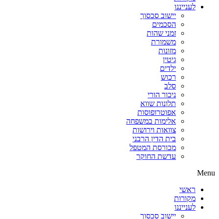
לענייננו
יישוב סכסוך
הסכמים
זמני שהות
משמורת
מזונות
גיטין
ילדים
רכוש
סלב
ניכור הורי
תלונות שווא
אפוטרופוסות
אלימות במשפחה
צוואות וירושות
בית הדין הרבני
מכורסת המטפל
עדשת החוקר
Menu
ראשי
מקורות
לענייננו
יישוב סכסוך