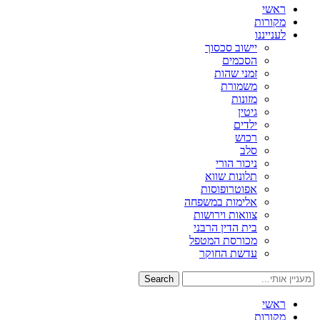
ראשי
מקורות
לענייננו
יישוב סכסוך
הסכמים
זמני שהות
משמורת
מזונות
גיטין
ילדים
רכוש
סלב
ניכור הורי
תלונות שווא
אפוטרופוסות
אלימות במשפחה
צוואות וירושות
בית הדין הרבני
מכורסת המטפל
עדשת החוקר
Search
ראשי
מקורות