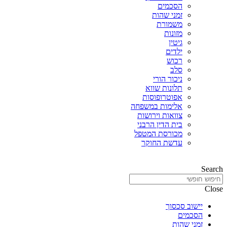
הסכמים
זמני שהות
משמורת
מזונות
גיטין
ילדים
רכוש
סלב
ניכור הורי
תלונות שווא
אפוטרופוסות
אלימות במשפחה
צוואות וירושות
בית הדין הרבני
מכורסת המטפל
עדשת החוקר
Search
Close
יישוב סכסוך
הסכמים
זמני שהות