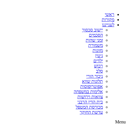
דלג
לתוכן
ראשי
מקורות
לענייננו
יישוב סכסוך
הסכמים
זמני שהות
משמורת
מזונות
גיטין
ילדים
רכוש
סלב
ניכור הורי
תלונות שווא
אפוטרופוסות
אלימות במשפחה
צוואות וירושות
בית הדין הרבני
מכורסת המטפל
עדשת החוקר
Menu