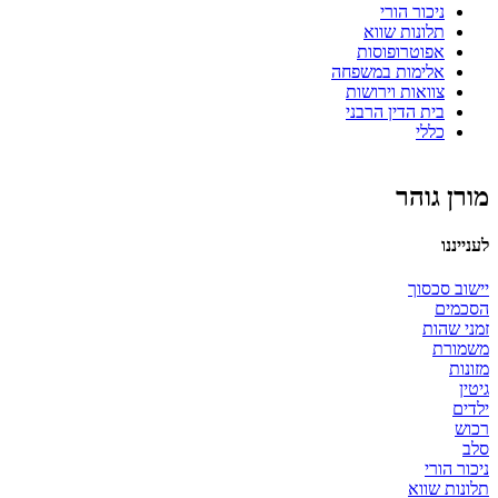
ניכור הורי
תלונות שווא
אפוטרופוסות
אלימות במשפחה
צוואות וירושות
בית הדין הרבני
כללי
מורן גוהר
לענייננו
יישוב סכסוך
הסכמים
זמני שהות
משמורת
מזונות
גיטין
ילדים
רכוש
סלב
ניכור הורי
תלונות שווא