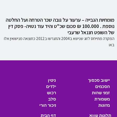
מומחיות הגבייה – ערעור על גובה שכר הטרחה ועל החלטה
נוספת . 100.000 ₪ סכום שכ"ט והיד עוד נטויה- פסק דין
של השופט חננאל שרעבי
המקרה מתייחס לזוג שנישא ב2004 והתגרשו ב2012 כתוצאה מנישואין אלו
באו
יישוב סכסוך
גיטין
הסכמים
ילדים
זמני שהות
רכוש
משמורת
סלב
מזונות
ניכור הורי
תלונות שווא
דף הבית