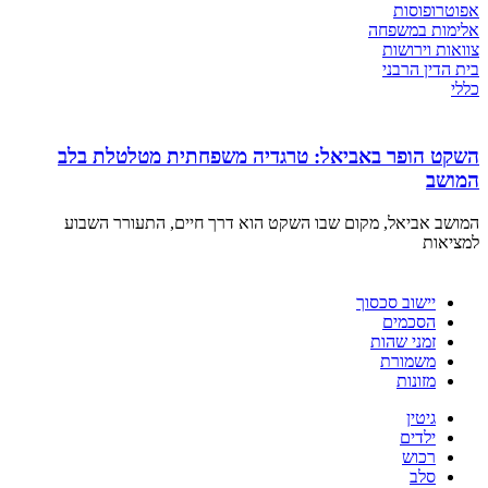
אפוטרופוסות
אלימות במשפחה
צוואות וירושות
בית הדין הרבני
כללי
השקט הופר באביאל: טרגדיה משפחתית מטלטלת בלב
המושב
המושב אביאל, מקום שבו השקט הוא דרך חיים, התעורר השבוע
למציאות
יישוב סכסוך
הסכמים
זמני שהות
משמורת
מזונות
גיטין
ילדים
רכוש
סלב