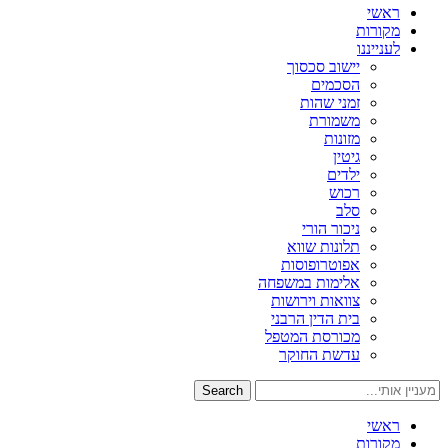
ראשי
מקורות
לענייננו
יישוב סכסוך
הסכמים
זמני שהות
משמורת
מזונות
גיטין
ילדים
רכוש
סלב
ניכור הורי
תלונות שווא
אפוטרופוסות
אלימות במשפחה
צוואות וירושות
בית הדין הרבני
מכורסת המטפל
עדשת החוקר
Search
ראשי
מקורות