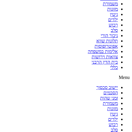
משמורת
מזונות
גיטין
ילדים
רכוש
סלב
ניכור הורי
תלונות שווא
אפוטרופוסות
אלימות במשפחה
צוואות וירושות
בית הדין הרבני
כללי
Menu
יישוב סכסוך
הסכמים
זמני שהות
משמורת
מזונות
גיטין
ילדים
רכוש
סלב