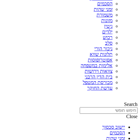
הסכמים
זמני שהות
משמורת
מזונות
גיטין
ילדים
רכוש
סלב
ניכור הורי
תלונות שווא
אפוטרופוסות
אלימות במשפחה
צוואות וירושות
בית הדין הרבני
מכורסת המטפל
עדשת החוקר
Search
Close
יישוב סכסוך
הסכמים
זמני שהות