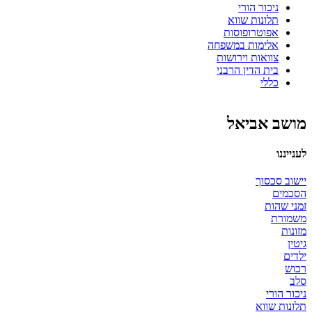
ניכור הורי
תלונות שווא
אפוטרופוסות
אלימות במשפחה
צוואות וירושות
בית הדין הרבני
כללי
מושב אביאל
לענייננו
יישוב סכסוך
הסכמים
זמני שהות
משמורת
מזונות
גיטין
ילדים
רכוש
סלב
ניכור הורי
תלונות שווא