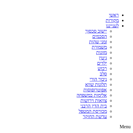
דלג
לתוכן
ראשי
מקורות
לענייננו
יישוב סכסוך
הסכמים
זמני שהות
משמורת
מזונות
גיטין
ילדים
רכוש
סלב
ניכור הורי
תלונות שווא
אפוטרופוסות
אלימות במשפחה
צוואות וירושות
בית הדין הרבני
מכורסת המטפל
עדשת החוקר
Menu