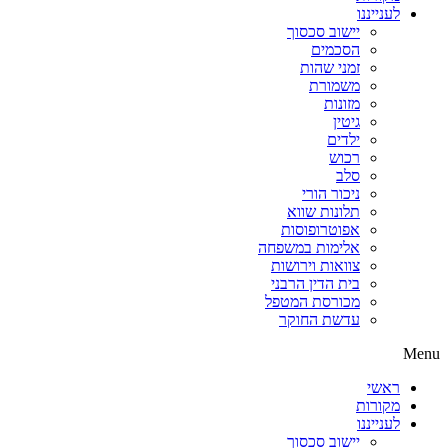
לענייננו
יישוב סכסוך
הסכמים
זמני שהות
משמורת
מזונות
גיטין
ילדים
רכוש
סלב
ניכור הורי
תלונות שווא
אפוטרופוסות
אלימות במשפחה
צוואות וירושות
בית הדין הרבני
מכורסת המטפל
עדשת החוקר
Menu
ראשי
מקורות
לענייננו
יישוב סכסוך