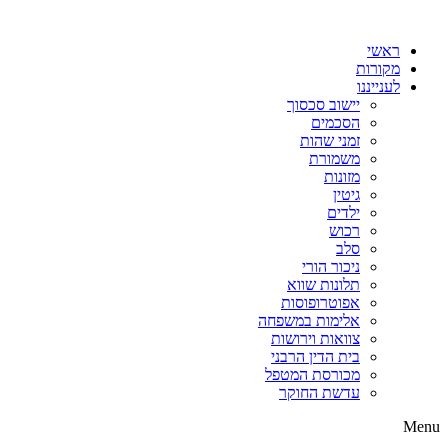
דלג
לתוכן
ראשי
מקורות
לענייננו
יישוב סכסוך
הסכמים
זמני שהות
משמורת
מזונות
גיטין
ילדים
רכוש
סלב
ניכור הורי
תלונות שווא
אפוטרופוסות
אלימות במשפחה
צוואות וירושות
בית הדין הרבני
מכורסת המטפל
עדשת החוקר
Menu