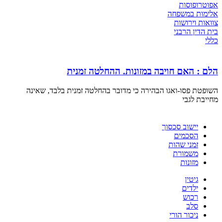
אפוטרופוסות
אלימות במשפחה
צוואות וירושות
בית הדין הרבני
כללי
הלם : האם חויבה במזונות. ההחלטה זמנית
השופטת פסו-ואגו הבהירה כי מדובר בהחלטה זמנית בלבד, שאינה
מחייבת לגבי
יישוב סכסוך
הסכמים
זמני שהות
משמורת
מזונות
גיטין
ילדים
רכוש
סלב
ניכור הורי