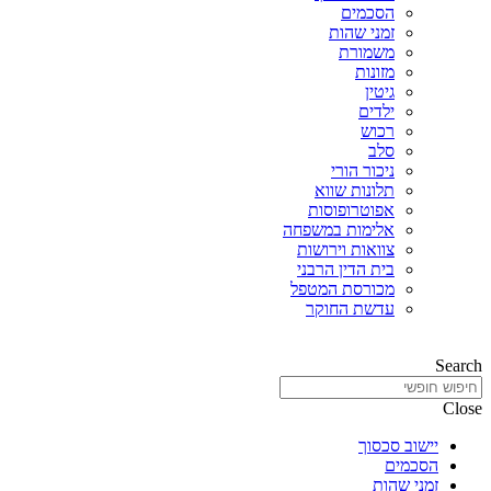
הסכמים
זמני שהות
משמורת
מזונות
גיטין
ילדים
רכוש
סלב
ניכור הורי
תלונות שווא
אפוטרופוסות
אלימות במשפחה
צוואות וירושות
בית הדין הרבני
מכורסת המטפל
עדשת החוקר
Search
Close
יישוב סכסוך
הסכמים
זמני שהות