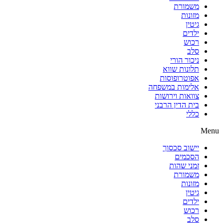
משמורת
מזונות
גיטין
ילדים
רכוש
סלב
ניכור הורי
תלונות שווא
אפוטרופוסות
אלימות במשפחה
צוואות וירושות
בית הדין הרבני
כללי
Menu
יישוב סכסוך
הסכמים
זמני שהות
משמורת
מזונות
גיטין
ילדים
רכוש
סלב