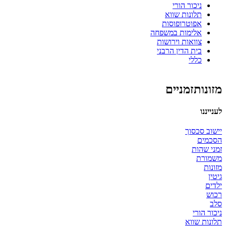
ניכור הורי
תלונות שווא
אפוטרופוסות
אלימות במשפחה
צוואות וירושות
בית הדין הרבני
כללי
מזונותזמניים
לענייננו
יישוב סכסוך
הסכמים
זמני שהות
משמורת
מזונות
גיטין
ילדים
רכוש
סלב
ניכור הורי
תלונות שווא