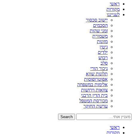
ראשי
מקורות
לענייננו
יישוב סכסוך
הסכמים
זמני שהות
משמורת
מזונות
גיטין
ילדים
רכוש
סלב
ניכור הורי
תלונות שווא
אפוטרופוסות
אלימות במשפחה
צוואות וירושות
בית הדין הרבני
מכורסת המטפל
עדשת החוקר
Search
ראשי
מקורות