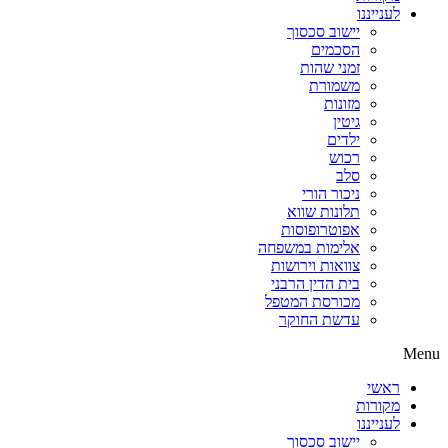
לענייננו
יישוב סכסוך
הסכמים
זמני שהות
משמורת
מזונות
גיטין
ילדים
רכוש
סלב
ניכור הורי
תלונות שווא
אפוטרופוסות
אלימות במשפחה
צוואות וירושות
בית הדין הרבני
מכורסת המטפל
עדשת החוקר
Menu
ראשי
מקורות
לענייננו
יישוב סכסוך