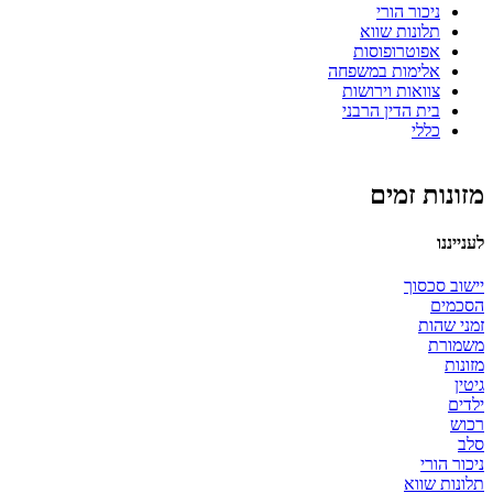
ניכור הורי
תלונות שווא
אפוטרופוסות
אלימות במשפחה
צוואות וירושות
בית הדין הרבני
כללי
מזונות זמים
לענייננו
יישוב סכסוך
הסכמים
זמני שהות
משמורת
מזונות
גיטין
ילדים
רכוש
סלב
ניכור הורי
תלונות שווא