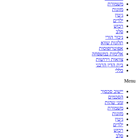
משמורת
מזונות
גיטין
ילדים
רכוש
סלב
ניכור הורי
תלונות שווא
אפוטרופוסות
אלימות במשפחה
צוואות וירושות
בית הדין הרבני
כללי
Menu
יישוב סכסוך
הסכמים
זמני שהות
משמורת
מזונות
גיטין
ילדים
רכוש
סלב