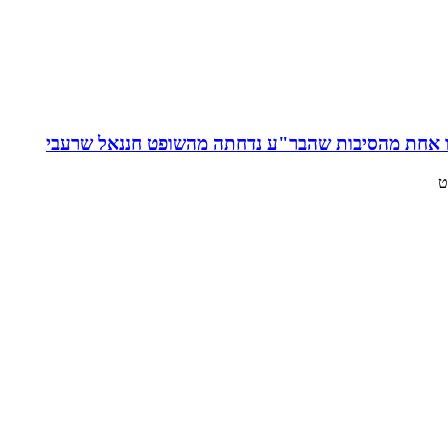
 זו אחת מהסיבות שהבר"ע נדחתה מהשופט חננאל שרעבי
ט