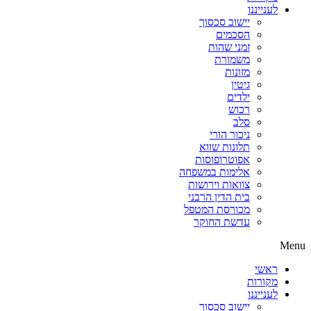
לענייננו
יישוב סכסוך
הסכמים
זמני שהות
משמורת
מזונות
גיטין
ילדים
רכוש
סלב
ניכור הורי
תלונות שווא
אפוטרופוסות
אלימות במשפחה
צוואות וירושות
בית הדין הרבני
מכורסת המטפל
עדשת החוקר
Menu
ראשי
מקורות
לענייננו
יישוב סכסוך