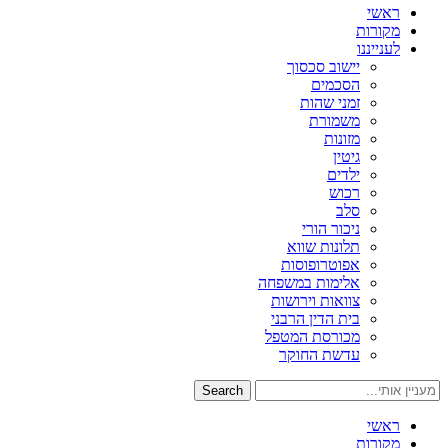
ראשי
מקורות
לענייננו
יישוב סכסוך
הסכמים
זמני שהות
משמורת
מזונות
גיטין
ילדים
רכוש
סלב
ניכור הורי
תלונות שווא
אפוטרופוסות
אלימות במשפחה
צוואות וירושות
בית הדין הרבני
מכורסת המטפל
עדשת החוקר
Search
ראשי
מקורות