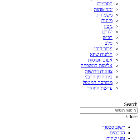
הסכמים
זמני שהות
משמורת
מזונות
גיטין
ילדים
רכוש
סלב
ניכור הורי
תלונות שווא
אפוטרופוסות
אלימות במשפחה
צוואות וירושות
בית הדין הרבני
מכורסת המטפל
עדשת החוקר
Search
Close
יישוב סכסוך
הסכמים
זמני שהות