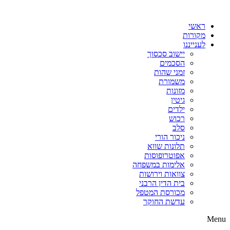
דלג
לתוכן
ראשי
מקורות
לענייננו
יישוב סכסוך
הסכמים
זמני שהות
משמורת
מזונות
גיטין
ילדים
רכוש
סלב
ניכור הורי
תלונות שווא
אפוטרופוסות
אלימות במשפחה
צוואות וירושות
בית הדין הרבני
מכורסת המטפל
עדשת החוקר
Menu