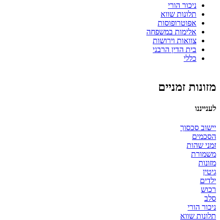
ניכור הורי
תלונות שווא
אפוטרופוסות
אלימות במשפחה
צוואות וירושות
בית הדין הרבני
כללי
מזונות זמניים
לענייננו
יישוב סכסוך
הסכמים
זמני שהות
משמורת
מזונות
גיטין
ילדים
רכוש
סלב
ניכור הורי
תלונות שווא