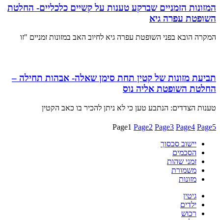
המזונות הזמניים שברקע טענות על קשיים כלכליים- החלטת
השופטת עפרה גיא
המקרה הובא בפני השופטת עפרה גיא לחיוב האב במזונות זמניים "זו
תביעת מזונות של קטין תחת סימן שאלה- אבהות תחילה –
החלטת השופטת אליה נוס
טענות הצדדים: הנתבע טען כי לא ניתן להכיר בו כאב הקטין
Page
1
Page
2
Page
3
Page
4
Page
5
יישוב סכסוך
הסכמים
זמני שהות
משמורת
מזונות
גיטין
ילדים
רכוש