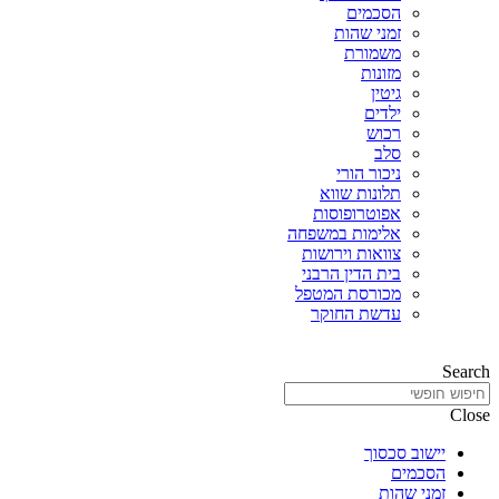
הסכמים
זמני שהות
משמורת
מזונות
גיטין
ילדים
רכוש
סלב
ניכור הורי
תלונות שווא
אפוטרופוסות
אלימות במשפחה
צוואות וירושות
בית הדין הרבני
מכורסת המטפל
עדשת החוקר
Search
Close
יישוב סכסוך
הסכמים
זמני שהות