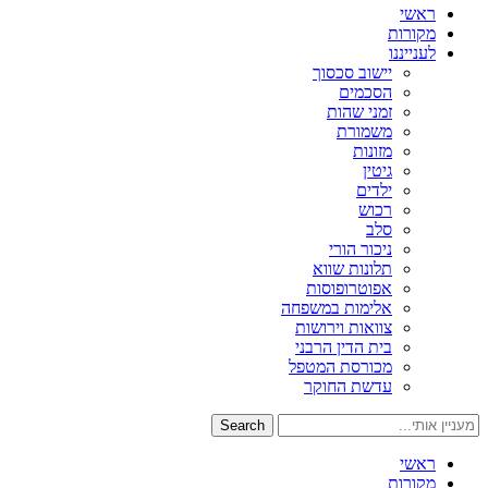
ראשי
מקורות
לענייננו
יישוב סכסוך
הסכמים
זמני שהות
משמורת
מזונות
גיטין
ילדים
רכוש
סלב
ניכור הורי
תלונות שווא
אפוטרופוסות
אלימות במשפחה
צוואות וירושות
בית הדין הרבני
מכורסת המטפל
עדשת החוקר
Search
ראשי
מקורות