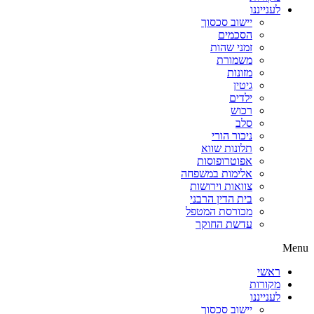
לענייננו
יישוב סכסוך
הסכמים
זמני שהות
משמורת
מזונות
גיטין
ילדים
רכוש
סלב
ניכור הורי
תלונות שווא
אפוטרופוסות
אלימות במשפחה
צוואות וירושות
בית הדין הרבני
מכורסת המטפל
עדשת החוקר
Menu
ראשי
מקורות
לענייננו
יישוב סכסוך