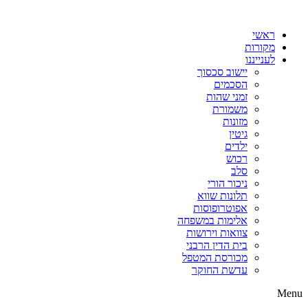
דלג
לתוכן
ראשי
מקורות
לענייננו
יישוב סכסוך
הסכמים
זמני שהות
משמורת
מזונות
גיטין
ילדים
רכוש
סלב
ניכור הורי
תלונות שווא
אפוטרופוסות
אלימות במשפחה
צוואות וירושות
בית הדין הרבני
מכורסת המטפל
עדשת החוקר
Menu