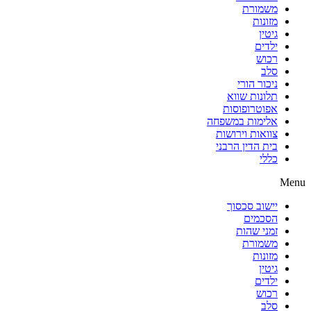
משמורת
מזונות
גיטין
ילדים
רכוש
סלב
ניכור הורי
תלונות שווא
אפוטרופוסות
אלימות במשפחה
צוואות וירושות
בית הדין הרבני
כללי
Menu
יישוב סכסוך
הסכמים
זמני שהות
משמורת
מזונות
גיטין
ילדים
רכוש
סלב