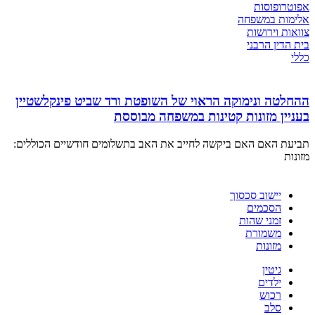
אפוטרופוסות
אלימות במשפחה
צוואות וירושות
בית הדין הרבני
כללי
ההחלטה ונימוקה הראוי של השופטת ורד שביט פינקלשטיין
בעניין מזונות קטינות במשפחה מבוססת
תביעת האם האם ביקשה לחייב את האב בתשלומים חודשיים הכוללים:
מזונות
יישוב סכסוך
הסכמים
זמני שהות
משמורת
מזונות
גיטין
ילדים
רכוש
סלב