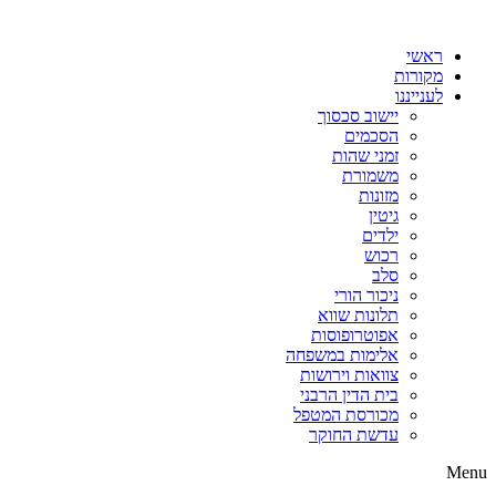
דלג
לתוכן
ראשי
מקורות
לענייננו
יישוב סכסוך
הסכמים
זמני שהות
משמורת
מזונות
גיטין
ילדים
רכוש
סלב
ניכור הורי
תלונות שווא
אפוטרופוסות
אלימות במשפחה
צוואות וירושות
בית הדין הרבני
מכורסת המטפל
עדשת החוקר
Menu