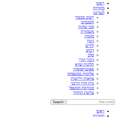
ראשי
מקורות
לענייננו
יישוב סכסוך
הסכמים
זמני שהות
משמורת
מזונות
גיטין
ילדים
רכוש
סלב
ניכור הורי
תלונות שווא
אפוטרופוסות
אלימות במשפחה
צוואות וירושות
בית הדין הרבני
מכורסת המטפל
עדשת החוקר
Search
ראשי
מקורות