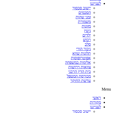
לענייננו
יישוב סכסוך
הסכמים
זמני שהות
משמורת
מזונות
גיטין
ילדים
רכוש
סלב
ניכור הורי
תלונות שווא
אפוטרופוסות
אלימות במשפחה
צוואות וירושות
בית הדין הרבני
מכורסת המטפל
עדשת החוקר
Menu
ראשי
מקורות
לענייננו
יישוב סכסוך