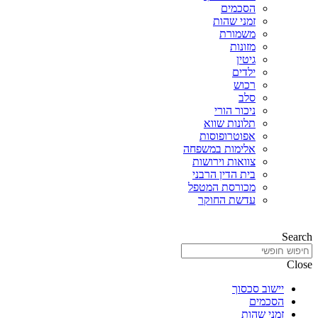
הסכמים
זמני שהות
משמורת
מזונות
גיטין
ילדים
רכוש
סלב
ניכור הורי
תלונות שווא
אפוטרופוסות
אלימות במשפחה
צוואות וירושות
בית הדין הרבני
מכורסת המטפל
עדשת החוקר
Search
Close
יישוב סכסוך
הסכמים
זמני שהות