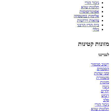
ניכור הורי
תלונות שווא
אפוטרופוסות
אלימות במשפחה
צוואות וירושות
בית הדין הרבני
כללי
מזונות קטינות
לענייננו
יישוב סכסוך
הסכמים
זמני שהות
משמורת
מזונות
גיטין
ילדים
רכוש
סלב
ניכור הורי
תלונות שווא