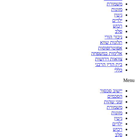
משמורת
מזונות
גיטין
ילדים
רכוש
סלב
ניכור הורי
תלונות שווא
אפוטרופוסות
אלימות במשפחה
צוואות וירושות
בית הדין הרבני
כללי
Menu
יישוב סכסוך
הסכמים
זמני שהות
משמורת
מזונות
גיטין
ילדים
רכוש
סלב