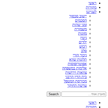
ראשי
מקורות
לענייננו
יישוב סכסוך
הסכמים
זמני שהות
משמורת
מזונות
גיטין
ילדים
רכוש
סלב
ניכור הורי
תלונות שווא
אפוטרופוסות
אלימות במשפחה
צוואות וירושות
בית הדין הרבני
מכורסת המטפל
עדשת החוקר
Search
ראשי
מקורות