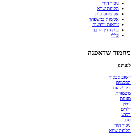
ניכור הורי
תלונות שווא
אפוטרופוסות
אלימות במשפחה
צוואות וירושות
בית הדין הרבני
כללי
מחמוד שדאפנה
לענייננו
יישוב סכסוך
הסכמים
זמני שהות
משמורת
מזונות
גיטין
ילדים
רכוש
סלב
ניכור הורי
תלונות שווא