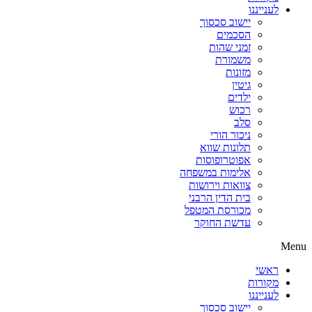
לענייננו
יישוב סכסוך
הסכמים
זמני שהות
משמורת
מזונות
גיטין
ילדים
רכוש
סלב
ניכור הורי
תלונות שווא
אפוטרופוסות
אלימות במשפחה
צוואות וירושות
בית הדין הרבני
מכורסת המטפל
עדשת החוקר
Menu
ראשי
מקורות
לענייננו
יישוב סכסוך