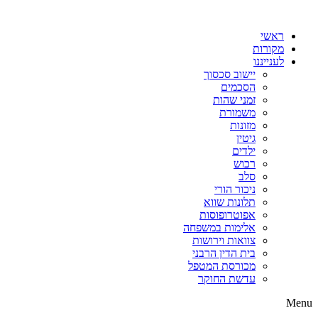
דלג
לתוכן
ראשי
מקורות
לענייננו
יישוב סכסוך
הסכמים
זמני שהות
משמורת
מזונות
גיטין
ילדים
רכוש
סלב
ניכור הורי
תלונות שווא
אפוטרופוסות
אלימות במשפחה
צוואות וירושות
בית הדין הרבני
מכורסת המטפל
עדשת החוקר
Menu