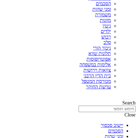
הסכמים
זמני שהות
משמורת
מזונות
גיטין
ילדים
רכוש
סלב
ניכור הורי
תלונות שווא
אפוטרופוסות
אלימות במשפחה
צוואות וירושות
בית הדין הרבני
מכורסת המטפל
עדשת החוקר
Search
Close
יישוב סכסוך
הסכמים
זמני שהות