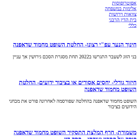
אפוטרופוסות
אלימות במשפחה
צוואות וירושות
בית הדין הרבני
כללי
חינוך הנער עפ"י רצונו- החלטת השופט מחמוד שדאפנה
בני הזוג לשעבר התגרשו ב2022 תחת מסגרת הסכם גירושין אך עניין
חיזור גורלי- יחסים אסורים או בציבור ידועים- החלטת
השופט מחמוד שדאפנה
השופט מחמוד שדאפנה בהחלטה שפורסמה לאחרונה פורט את מבחני
הידועים בציבור
משמורת- חרף המלצת התסקיר השופט מחמוד שדאפנה