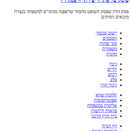
פוסק על פתרון יצירתי – פסק דין
פסק הדין שפסק השופט מחמוד שדאפנה מבימ"ש למשפחה בנצרת
מובאים נימוקים
יישוב סכסוך
הסכמים
זמני שהות
משמורת
מזונות
גיטין
ילדים
רכוש
סלב
ניכור הורי
תלונות שווא
אפוטרופוסות
אלימות במשפחה
צוואות וירושות
בית הדין הרבני
דף הבית