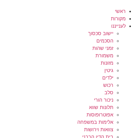
לג
תוכן
ראשי
מקורות
לענייננו
יישוב סכסוך
הסכמים
זמני שהות
משמורת
מזונות
גיטין
ילדים
רכוש
סלב
ניכור הורי
תלונות שווא
אפוטרופוסות
אלימות במשפחה
צוואות וירושות
בית הדין הרבני