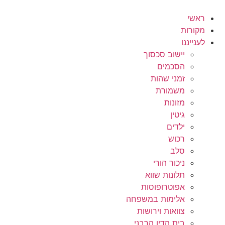
לג
תוכן
ראשי
מקורות
לענייננו
יישוב סכסוך
הסכמים
זמני שהות
משמורת
מזונות
גיטין
ילדים
רכוש
סלב
ניכור הורי
תלונות שווא
אפוטרופוסות
אלימות במשפחה
צוואות וירושות
בית הדין הרבני