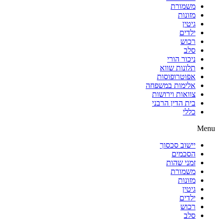
משמורת
מזונות
גיטין
ילדים
רכוש
סלב
ניכור הורי
תלונות שווא
אפוטרופוסות
אלימות במשפחה
צוואות וירושות
בית הדין הרבני
כללי
Menu
יישוב סכסוך
הסכמים
זמני שהות
משמורת
מזונות
גיטין
ילדים
רכוש
סלב