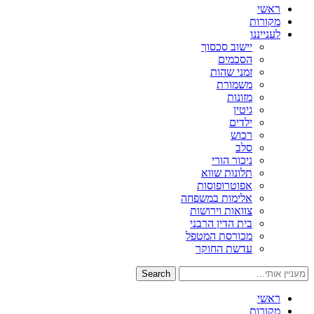
ראשי
מקורות
לענייננו
יישוב סכסוך
הסכמים
זמני שהות
משמורת
מזונות
גיטין
ילדים
רכוש
סלב
ניכור הורי
תלונות שווא
אפוטרופוסות
אלימות במשפחה
צוואות וירושות
בית הדין הרבני
מכורסת המטפל
עדשת החוקר
Search
ראשי
מקורות