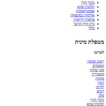
ניכור הורי
תלונות שווא
אפוטרופוסות
אלימות במשפחה
צוואות וירושות
בית הדין הרבני
כללי
מטפלת מינית
לענייננו
יישוב סכסוך
הסכמים
זמני שהות
משמורת
מזונות
גיטין
ילדים
רכוש
סלב
ניכור הורי
תלונות שווא