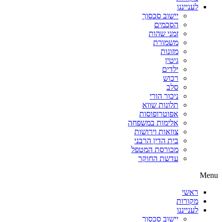
לענייננו
יישוב סכסוך
הסכמים
זמני שהות
משמורת
מזונות
גיטין
ילדים
רכוש
סלב
ניכור הורי
תלונות שווא
אפוטרופוסות
אלימות במשפחה
צוואות וירושות
בית הדין הרבני
מכורסת המטפל
עדשת החוקר
Menu
ראשי
מקורות
לענייננו
יישוב סכסוך