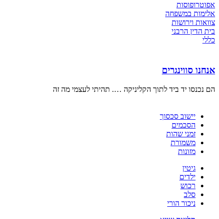
אפוטרופוסות
אלימות במשפחה
צוואות וירושות
בית הדין הרבני
כללי
אנחנו סווינגרים
הם נכנסו יד ביד לתוך הקליניקה …. תהיתי לעצמי מה זה
יישוב סכסוך
הסכמים
זמני שהות
משמורת
מזונות
גיטין
ילדים
רכוש
סלב
ניכור הורי