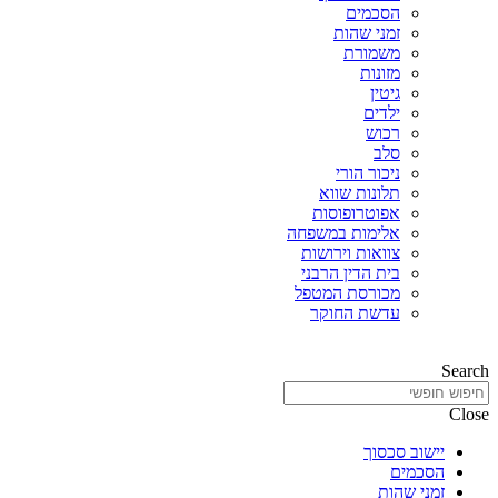
הסכמים
זמני שהות
משמורת
מזונות
גיטין
ילדים
רכוש
סלב
ניכור הורי
תלונות שווא
אפוטרופוסות
אלימות במשפחה
צוואות וירושות
בית הדין הרבני
מכורסת המטפל
עדשת החוקר
Search
Close
יישוב סכסוך
הסכמים
זמני שהות