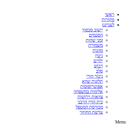
דלג
לתוכן
ראשי
מקורות
לענייננו
יישוב סכסוך
הסכמים
זמני שהות
משמורת
מזונות
גיטין
ילדים
רכוש
סלב
ניכור הורי
תלונות שווא
אפוטרופוסות
אלימות במשפחה
צוואות וירושות
בית הדין הרבני
מכורסת המטפל
עדשת החוקר
Menu