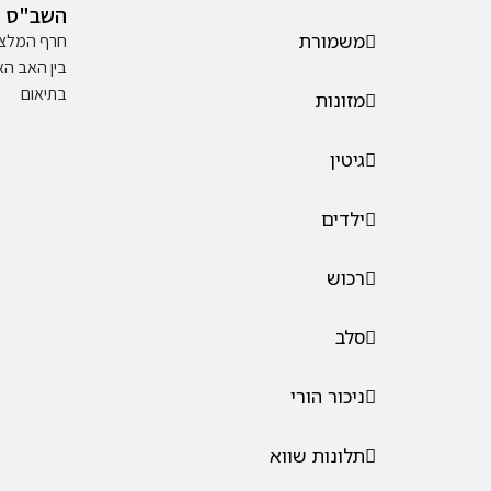
השב"ס
משמורת
חרף המלצת
בין האב הא
בתיאום
מזונות
גיטין
ילדים
רכוש
סלב
ניכור הורי
תלונות שווא