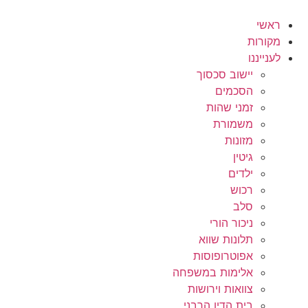
לג
תוכן
ראשי
מקורות
לענייננו
יישוב סכסוך
הסכמים
זמני שהות
משמורת
מזונות
גיטין
ילדים
רכוש
סלב
ניכור הורי
תלונות שווא
אפוטרופוסות
אלימות במשפחה
צוואות וירושות
בית הדין הרבני