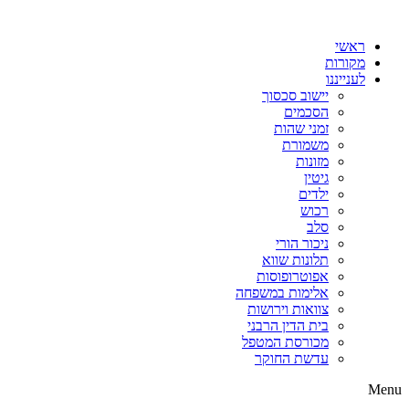
דלג
לתוכן
ראשי
מקורות
לענייננו
יישוב סכסוך
הסכמים
זמני שהות
משמורת
מזונות
גיטין
ילדים
רכוש
סלב
ניכור הורי
תלונות שווא
אפוטרופוסות
אלימות במשפחה
צוואות וירושות
בית הדין הרבני
מכורסת המטפל
עדשת החוקר
Menu