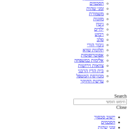
הסכמים
זמני שהות
משמורת
מזונות
גיטין
ילדים
רכוש
סלב
ניכור הורי
תלונות שווא
אפוטרופוסות
אלימות במשפחה
צוואות וירושות
בית הדין הרבני
מכורסת המטפל
עדשת החוקר
Search
Close
יישוב סכסוך
הסכמים
זמני שהות