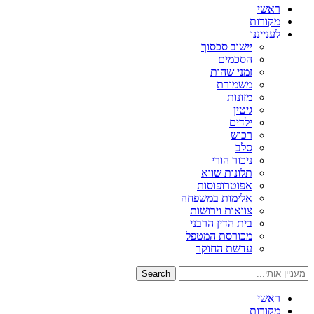
ראשי
מקורות
לענייננו
יישוב סכסוך
הסכמים
זמני שהות
משמורת
מזונות
גיטין
ילדים
רכוש
סלב
ניכור הורי
תלונות שווא
אפוטרופוסות
אלימות במשפחה
צוואות וירושות
בית הדין הרבני
מכורסת המטפל
עדשת החוקר
Search
ראשי
מקורות