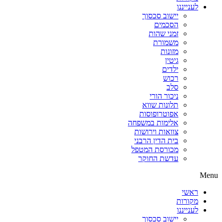
לענייננו
יישוב סכסוך
הסכמים
זמני שהות
משמורת
מזונות
גיטין
ילדים
רכוש
סלב
ניכור הורי
תלונות שווא
אפוטרופוסות
אלימות במשפחה
צוואות וירושות
בית הדין הרבני
מכורסת המטפל
עדשת החוקר
Menu
ראשי
מקורות
לענייננו
יישוב סכסוך