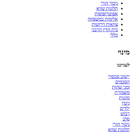
ניכור הורי
תלונות שווא
אפוטרופוסות
אלימות במשפחה
צוואות וירושות
בית הדין הרבני
כללי
מינוי
לענייננו
יישוב סכסוך
הסכמים
זמני שהות
משמורת
מזונות
גיטין
ילדים
רכוש
סלב
ניכור הורי
תלונות שווא