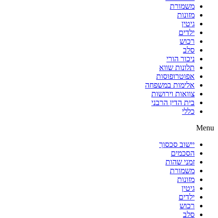
משמורת
מזונות
גיטין
ילדים
רכוש
סלב
ניכור הורי
תלונות שווא
אפוטרופוסות
אלימות במשפחה
צוואות וירושות
בית הדין הרבני
כללי
Menu
יישוב סכסוך
הסכמים
זמני שהות
משמורת
מזונות
גיטין
ילדים
רכוש
סלב