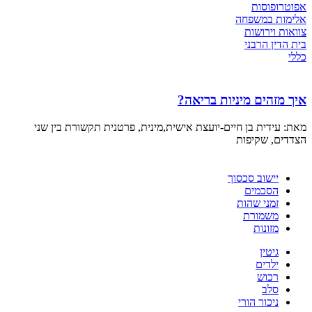
אפוטרופוסות
אלימות במשפחה
צוואות וירושות
בית הדין הרבני
כללי
איך מזהים מיניות בריאה?
מאת: עידית בן חיים-יועצת אישית,מינית, פרטנית תקשורת בין שני
הצדדים, שקיפות
יישוב סכסוך
הסכמים
זמני שהות
משמורת
מזונות
גיטין
ילדים
רכוש
סלב
ניכור הורי