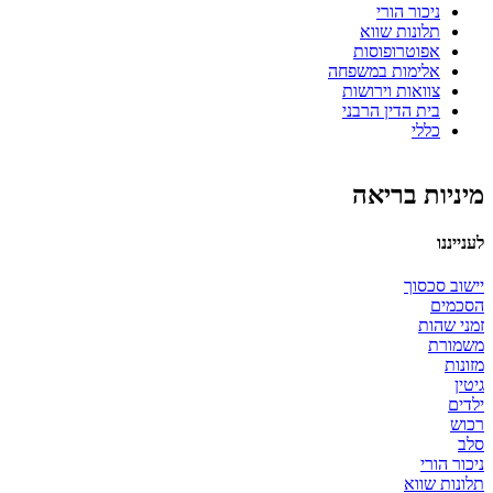
ניכור הורי
תלונות שווא
אפוטרופוסות
אלימות במשפחה
צוואות וירושות
בית הדין הרבני
כללי
מיניות בריאה
לענייננו
יישוב סכסוך
הסכמים
זמני שהות
משמורת
מזונות
גיטין
ילדים
רכוש
סלב
ניכור הורי
תלונות שווא