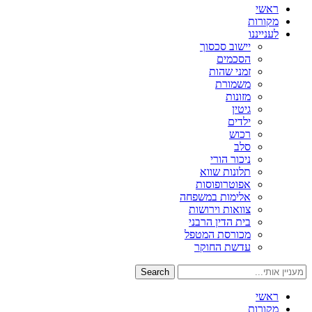
ראשי
מקורות
לענייננו
יישוב סכסוך
הסכמים
זמני שהות
משמורת
מזונות
גיטין
ילדים
רכוש
סלב
ניכור הורי
תלונות שווא
אפוטרופוסות
אלימות במשפחה
צוואות וירושות
בית הדין הרבני
מכורסת המטפל
עדשת החוקר
Search
ראשי
מקורות