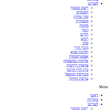
לענייננו
יישוב סכסוך
הסכמים
זמני שהות
משמורת
מזונות
גיטין
ילדים
רכוש
סלב
ניכור הורי
תלונות שווא
אפוטרופוסות
אלימות במשפחה
צוואות וירושות
בית הדין הרבני
מכורסת המטפל
עדשת החוקר
Menu
ראשי
מקורות
לענייננו
יישוב סכסוך