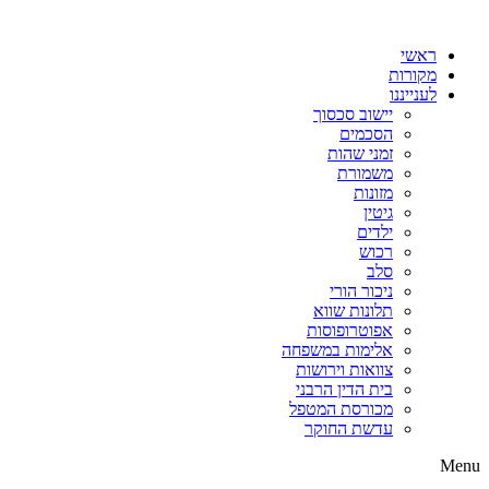
דלג
לתוכן
ראשי
מקורות
לענייננו
יישוב סכסוך
הסכמים
זמני שהות
משמורת
מזונות
גיטין
ילדים
רכוש
סלב
ניכור הורי
תלונות שווא
אפוטרופוסות
אלימות במשפחה
צוואות וירושות
בית הדין הרבני
מכורסת המטפל
עדשת החוקר
Menu