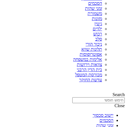
הסכמים
זמני שהות
משמורת
מזונות
גיטין
ילדים
רכוש
סלב
ניכור הורי
תלונות שווא
אפוטרופוסות
אלימות במשפחה
צוואות וירושות
בית הדין הרבני
מכורסת המטפל
עדשת החוקר
Search
Close
יישוב סכסוך
הסכמים
זמני שהות