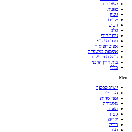
משמורת
מזונות
גיטין
ילדים
רכוש
סלב
ניכור הורי
תלונות שווא
אפוטרופוסות
אלימות במשפחה
צוואות וירושות
בית הדין הרבני
כללי
Menu
יישוב סכסוך
הסכמים
זמני שהות
משמורת
מזונות
גיטין
ילדים
רכוש
סלב