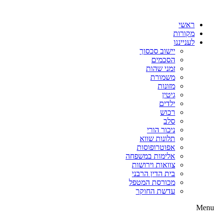
דלג
לתוכן
ראשי
מקורות
לענייננו
יישוב סכסוך
הסכמים
זמני שהות
משמורת
מזונות
גיטין
ילדים
רכוש
סלב
ניכור הורי
תלונות שווא
אפוטרופוסות
אלימות במשפחה
צוואות וירושות
בית הדין הרבני
מכורסת המטפל
עדשת החוקר
Menu