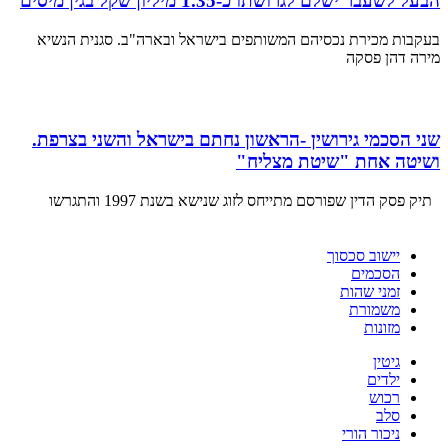
הבעל לשעבר ישלם לגרושתו כ-1.35 מיליון שקל בגין מיסים
בעקבות מכירת נכסיהם המשותפים בישראל ובארה"ב. סגנית הנשיא
מירה דהן פסקה
שני הסכמי גירושין -הראשון נחתם בישראל והשני בצרפת.
ושיטה אחת "שיטת מצליח"
תיק פסק הדין שפורסם מתייחס לזוג שנישא בשנת 1997 והתגרשו
יישוב סכסוך
הסכמים
זמני שהות
משמורת
מזונות
גיטין
ילדים
רכוש
סלב
ניכור הורי