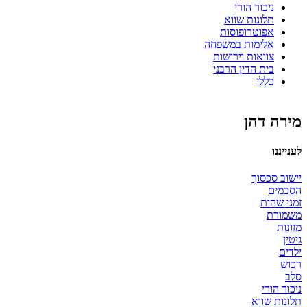
ניכור הורי
תלונות שווא
אפוטרופוסות
אלימות במשפחה
צוואות וירושות
בית הדין הרבני
כללי
מירה דהן
לענייננו
יישוב סכסוך
הסכמים
זמני שהות
משמורת
מזונות
גיטין
ילדים
רכוש
סלב
ניכור הורי
תלונות שווא