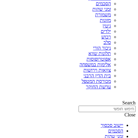
הסכמים
זמני שהות
משמורת
מזונות
גיטין
ילדים
רכוש
סלב
ניכור הורי
תלונות שווא
אפוטרופוסות
אלימות במשפחה
צוואות וירושות
בית הדין הרבני
מכורסת המטפל
עדשת החוקר
Search
Close
יישוב סכסוך
הסכמים
זמני שהות