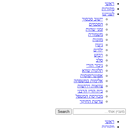
ראשי
מקורות
לענייננו
יישוב סכסוך
הסכמים
זמני שהות
משמורת
מזונות
גיטין
ילדים
רכוש
סלב
ניכור הורי
תלונות שווא
אפוטרופוסות
אלימות במשפחה
צוואות וירושות
בית הדין הרבני
מכורסת המטפל
עדשת החוקר
Search
ראשי
מקורות