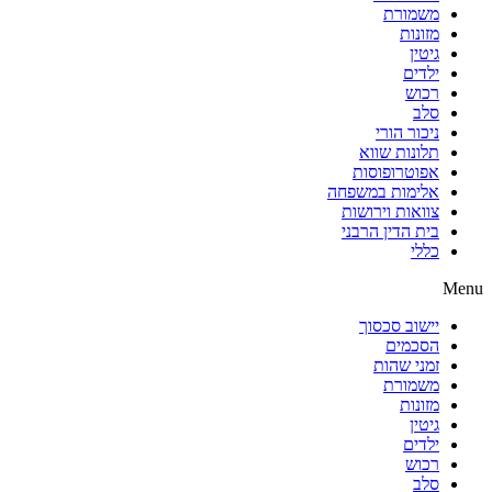
משמורת
מזונות
גיטין
ילדים
רכוש
סלב
ניכור הורי
תלונות שווא
אפוטרופוסות
אלימות במשפחה
צוואות וירושות
בית הדין הרבני
כללי
Menu
יישוב סכסוך
הסכמים
זמני שהות
משמורת
מזונות
גיטין
ילדים
רכוש
סלב