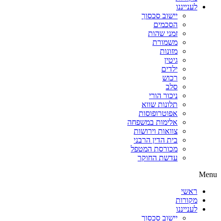
לענייננו
יישוב סכסוך
הסכמים
זמני שהות
משמורת
מזונות
גיטין
ילדים
רכוש
סלב
ניכור הורי
תלונות שווא
אפוטרופוסות
אלימות במשפחה
צוואות וירושות
בית הדין הרבני
מכורסת המטפל
עדשת החוקר
Menu
ראשי
מקורות
לענייננו
יישוב סכסוך