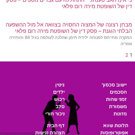
דין של השופטת מירה רום פלאי
מבחן רצונה של המצוה החסויה בצוואה אל מול ההשפעה
הבלתי הוגנת – פסק דין של השופטת מירה רום פלאי
המקרה מתייחס למנוחה ילידת תימן שהלכה לעולמה בגיל 86 והותירה
אחריה
2
1
יישוב סכסוך
גיטין
הסכמים
ילדים
זמני שהות
רכוש
משמורת
סלב
מזונות
ניכור הורי
תלונות שווא
דף הבית
אפוטרופוסות
הצהרת נגישות