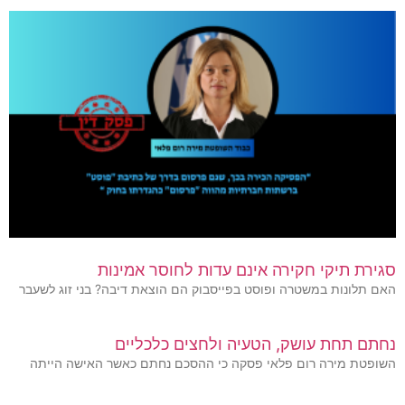
סגירת תיקי חקירה אינם עדות לחוסר אמינות
האם תלונות במשטרה ופוסט בפייסבוק הם הוצאת דיבה? בני זוג לשעבר
נחתם תחת עושק, הטעיה ולחצים כלכליים
השופטת מירה רום פלאי פסקה כי ההסכם נחתם כאשר האישה הייתה