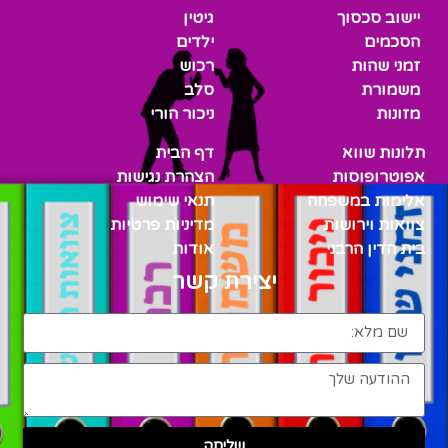
יישוב סכסוך
גיטין
הסכמים
ילדים
זמני שהות
רכוש
משמורת
סלב
מזונות
ניכור הורי
תלונות שווא
דף הבית
אפוטרופוסות
הצהרת נגישות
אלימות במשפחה
תנאי שימוש
צוואות וירושות
מדיניות פרטיות
בית הדין הרבני
אודות
יצירת קשר
שליחה