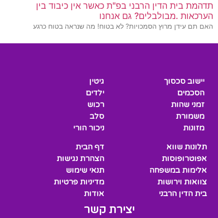
תדהמת בית הדין הרבני בפ"ת כאשר אין כיבוד בין
הערכאות .מבולבלים? גם אנחנו
האם תם עידן מרוץ הסמכויות? לא בטוח! מה שנראה בטוח כרגע
יישוב סכסוך
גיטין
הסכמים
ילדים
זמני שהות
רכוש
משמורת
סלב
מזונות
ניכור הורי
תלונות שווא
דף הבית
אפוטרופוסות
הצהרת נגישות
אלימות במשפחה
תנאי שימוש
צוואות וירושות
מדיניות פרטיות
בית הדין הרבני
אודות
יצירת קשר