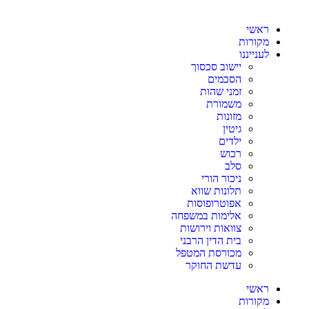
ראשי
מקורות
לענייננו
יישוב סכסוך
הסכמים
זמני שהות
משמורת
מזונות
גיטין
ילדים
רכוש
סלב
ניכור הורי
תלונות שווא
אפוטרופוסות
אלימות במשפחה
צוואות וירושות
בית הדין הרבני
מכורסת המטפל
עדשת החוקר
ראשי
מקורות