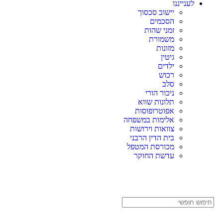
לענייננו
יישוב סכסוך
הסכמים
זמני שהות
משמורת
מזונות
גיטין
ילדים
רכוש
סלב
ניכור הורי
תלונות שווא
אפוטרופוסות
אלימות במשפחה
צוואות וירושות
בית הדין הרבני
מכורסת המטפל
עדשת החוקר